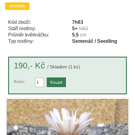
NOVINKA
Kód zboží:
7h63
Stáří rostliny:
5+
roků
Průměr květináčku:
5,5
cm
Typ rostliny:
Semenáč / Seedling
Kč
190,-
/ Skladem (1 ks)
Kusů: