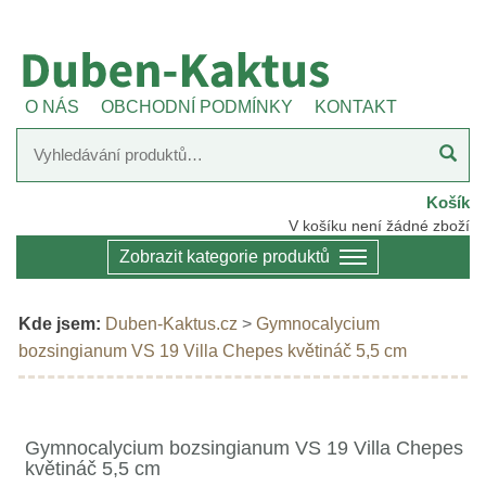
O NÁS
OBCHODNÍ PODMÍNKY
KONTAKT
Košík
V košíku není žádné zboží
Zobrazit kategorie produktů
Kde jsem:
Duben-Kaktus.cz
>
Gymnocalycium
bozsingianum VS 19 Villa Chepes květináč 5,5 cm
Gymnocalycium bozsingianum VS 19 Villa Chepes
květináč 5,5 cm