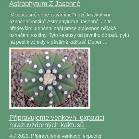
Astrophytum Z Jasenné
V současné době zavádíme "nové kvalitativní
označení rostlin" Astrophytum z Jasenné. Je to
především ulehčení naší práce a alesponˇnějaké
označení rostliny. Tyto kaktusy od prvního dopadu pylu
na pestík vznikly v pěstírně kaktusů Duben…
Připravujeme venkovní expozici
mrazuvzdorných kaktusů.
4.7 2021. Připravujeme venkovní expozici