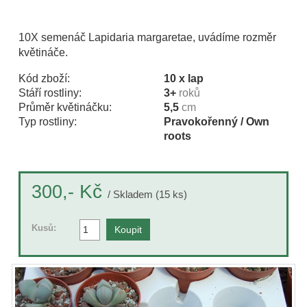
10X semenáč Lapidaria margaretae, uvádíme rozměr
květináče.
Kód zboží:
10 x lap
Stáří rostliny:
3+
roků
Průměr květináčku:
5,5
cm
Typ rostliny:
Pravokořenný / Own
roots
Kč
300,-
/ Skladem (15 ks)
Kusů: