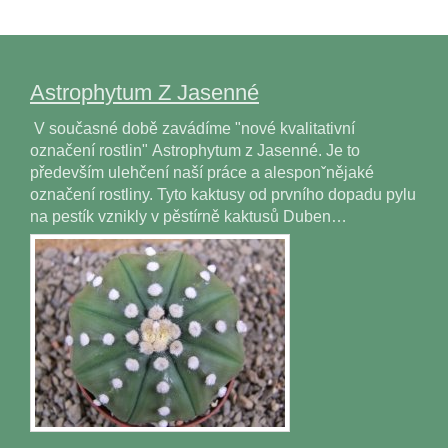
Astrophytum Z Jasenné
V současné době zavádíme "nové kvalitativní
označení rostlin" Astrophytum z Jasenné. Je to
především ulehčení naší práce a alesponˇnějaké
označení rostliny. Tyto kaktusy od prvního dopadu pylu
na pestík vznikly v pěstírně kaktusů Duben…