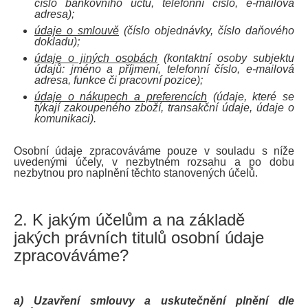
číslo bankovního účtu, telefonní číslo, e-mailová
adresa);
údaje o smlouvě
(číslo objednávky, číslo daňového
dokladu);
údaje o jiných osobách
(kontaktní osoby subjektu
údajů: jméno a příjmení, telefonní číslo, e-mailová
adresa, funkce či pracovní pozice);
údaje o nákupech a preferencích
(údaje, které se
týkají zakoupeného zboží, transakční údaje, údaje o
komunikaci).
Osobní údaje zpracováváme pouze v souladu s níže
uvedenými účely, v nezbytném rozsahu a po dobu
nezbytnou pro naplnění těchto stanovených účelů.
2. K jakým účelům a na základě
jakých právních titulů osobní údaje
zpracováváme?
a) Uzavření smlouvy a uskutečnění plnění dle