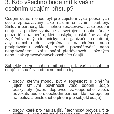
3. Kdo všechno bude mít k vašim
osobním údajům přístup?
Osobní údaje mohou být pro zajištění výše popsaných
účelů zpracovávány také našimi smluvními partnery.
Smluvní partnery, kteří mohou zpracovávat vaše osobní
údaje, si pečlivě vybíráme a svěřujeme osobní údaje
pouze těm partnerům, kteří poskytují dostatečné záruky
zajištění vhodných technických a organizačních opatření,
aby nemohlo dojít zejména k náhodnému nebo
protiprávnímu zničení, ztrátě, pozměňování nebo
neoprávněnému zpřístupnění předávaných, uložených
nebo jinak zpracovávaných osobních údajů.
Subjekty, které mohou mít přístup k vašim osobním
údajům, jsou či v budoucnu mohou být
:
osoby, kterým mohou být v souvislosti s plněním
jejich smluvní povinnosti vaše osobní údaje
poskytnuty (např. dopravce zakoupeného zboží,
advokáti, auditoři, obchodní partneři, kteří se podílejí
na realizaci příslušného plnění pro subjekt údajů),
osoby, které pro nás zajišťují technický provoz určité