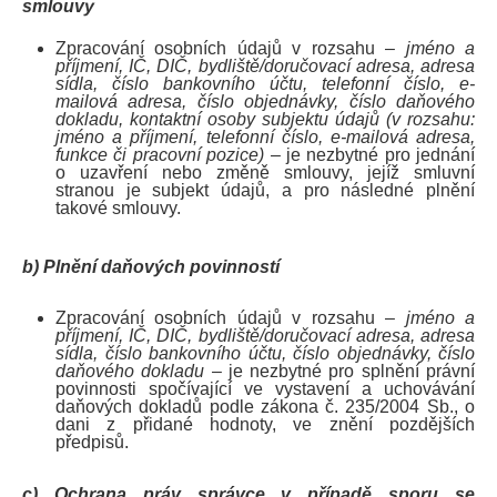
smlouvy
Zpracování osobních údajů v rozsahu –
jméno a
příjmení, IČ, DIČ, bydliště/doručovací adresa, adresa
sídla, číslo bankovního účtu, telefonní číslo, e-
mailová adresa, číslo objednávky, číslo daňového
dokladu, kontaktní osoby subjektu údajů (v rozsahu:
jméno a příjmení, telefonní číslo, e-mailová adresa,
funkce či pracovní pozice)
– je nezbytné pro jednání
o uzavření nebo změně smlouvy, jejíž smluvní
stranou je subjekt údajů, a pro následné plnění
takové smlouvy.
b) Plnění daňových povinností
Zpracování osobních údajů v rozsahu –
jméno a
příjmení, IČ, DIČ, bydliště/doručovací adresa, adresa
sídla, číslo bankovního účtu, číslo objednávky, číslo
daňového dokladu
– je nezbytné pro splnění právní
povinnosti spočívající ve vystavení a uchovávání
daňových dokladů podle zákona č. 235/2004 Sb., o
dani z přidané hodnoty, ve znění pozdějších
předpisů.
c) Ochrana práv správce v případě sporu se