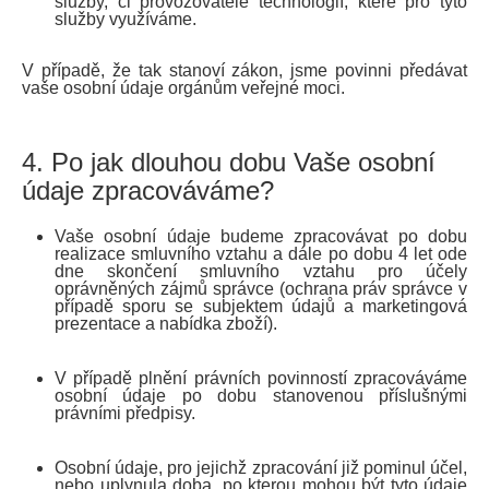
služby, či provozovatelé technologií, které pro tyto
služby využíváme.
V případě, že tak stanoví zákon, jsme povinni předávat
vaše osobní údaje orgánům veřejné moci.
4. Po jak dlouhou dobu Vaše osobní
údaje zpracováváme?
Vaše osobní údaje budeme zpracovávat po dobu
realizace smluvního vztahu a dále po dobu 4 let ode
dne skončení smluvního vztahu pro účely
oprávněných zájmů správce (ochrana práv správce v
případě sporu se subjektem údajů a marketingová
prezentace a nabídka zboží).
V případě plnění právních povinností zpracováváme
osobní údaje po dobu stanovenou příslušnými
právními předpisy.
Osobní údaje, pro jejichž zpracování již pominul účel,
nebo uplynula doba, po kterou mohou být tyto údaje