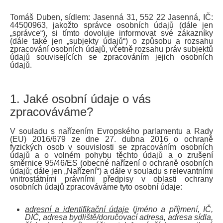
Tomáš Duben, sídlem: Jasenná 31, 552 22 Jasenná, IČ:
44500963
,
jakožto správce osobních údajů
(dále jen
„správce“)
, si tímto dovoluje informovat své zákazníky
(dále také jen „subjekty údajů“) o způsobu a rozsahu
zpracování osobních údajů, včetně rozsahu práv subjektů
údajů souvisejících se zpracováním jejich osobních
údajů.
1. Jaké osobní údaje o vás
zpracováváme?
V
souladu s nařízením Evropského parlamentu a Rady
(EU) 2016/679 ze dne 27. dubna 2016 o ochraně
fyzických osob v souvislosti se zpracováním osobních
údajů a o volném pohybu těchto údajů a o zrušení
směrnice 95/46/ES (obecné nařízení o ochraně osobních
údajů; dále jen „Nařízení“) a dále v souladu s relevantními
vnitrostátními právními předpisy v oblasti ochrany
osobních údajů zpracováváme tyto osobní údaje:
adresní a identifikační údaje
(
jméno a příjmení, IČ,
DIČ, adresa bydliště/doručovací adresa, adresa sídla,