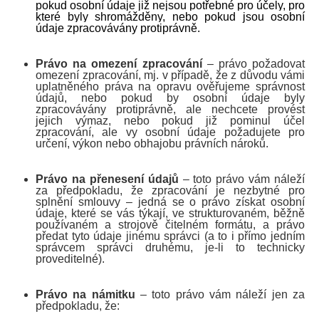
pokud osobní údaje již nejsou potřebné pro účely, pro
které byly shromážděny, nebo pokud jsou osobní
údaje zpracovávány protiprávně.
Právo na omezení zpracování
– právo požadovat
omezení zpracování, mj. v případě, že z důvodu vámi
uplatněného práva na opravu ověřujeme správnost
údajů, nebo pokud by osobní údaje byly
zpracovávány protiprávně, ale nechcete provést
jejich výmaz, nebo pokud již pominul účel
zpracování, ale vy osobní údaje požadujete pro
určení, výkon nebo obhajobu právních nároků.
Právo na přenesení údajů
– toto právo vám náleží
za předpokladu, že zpracování je nezbytné pro
splnění smlouvy – jedná se o právo získat osobní
údaje, které se vás týkají, ve strukturovaném, běžně
používaném a strojově čitelném formátu, a právo
předat tyto údaje jinému správci (a to i přímo jedním
správcem správci druhému, je-li to technicky
proveditelné).
Právo na námitku
– toto právo vám náleží jen za
předpokladu, že: