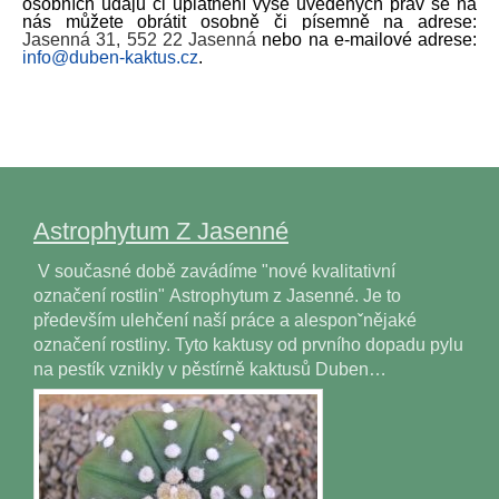
osobních údajů či uplatnění výše uvedených práv se na
nás můžete obrátit osobně či písemně na adrese:
Jasenná 31, 552 22 Jasenná
nebo na e-mailové adrese:
info@duben-kaktus.cz
.
Astrophytum Z Jasenné
V současné době zavádíme "nové kvalitativní
označení rostlin" Astrophytum z Jasenné. Je to
především ulehčení naší práce a alesponˇnějaké
označení rostliny. Tyto kaktusy od prvního dopadu pylu
na pestík vznikly v pěstírně kaktusů Duben…