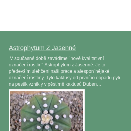
Astrophytum Z Jasenné
V současné době zavádíme "nové kvalitativní
označení rostlin" Astrophytum z Jasenné. Je to
především ulehčení naší práce a alesponˇnějaké
označení rostliny. Tyto kaktusy od prvního dopadu pylu
na pestík vznikly v pěstírně kaktusů Duben…