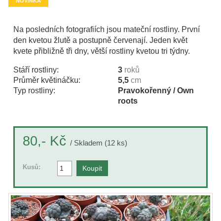
NOVINKA
Na posledních fotografiích jsou mateční rostliny. První
den kvetou žlutě a postupně červenají. Jeden květ
kvete přibližně tři dny, větší rostliny kvetou tri týdny.
Stáří rostliny:
3
roků
Průměr květináčku:
5,5
cm
Typ rostliny:
Pravokořenný / Own
roots
Kč
80,-
/ Skladem (12 ks)
Kusů: