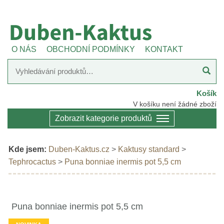
O NÁS
OBCHODNÍ PODMÍNKY
KONTAKT
Košík
V košíku není žádné zboží
Zobrazit kategorie produktů
Kde jsem:
Duben-Kaktus.cz
>
Kaktusy standard
>
Tephrocactus
>
Puna bonniae inermis pot 5,5 cm
Puna bonniae inermis pot 5,5 cm