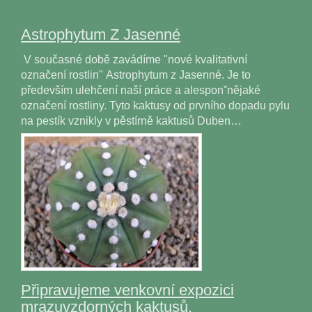
Astrophytum Z Jasenné
V současné době zavádíme "nové kvalitativní
označení rostlin" Astrophytum z Jasenné. Je to
především ulehčení naší práce a alesponˇnějaké
označení rostliny. Tyto kaktusy od prvního dopadu pylu
na pestík vznikly v pěstírně kaktusů Duben…
Připravujeme venkovní expozici
mrazuvzdorných kaktusů.