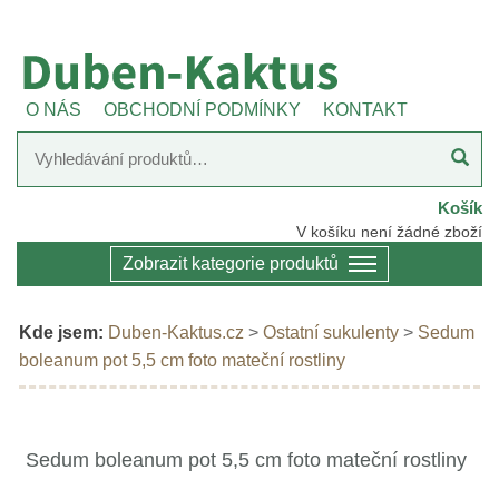
O NÁS
OBCHODNÍ PODMÍNKY
KONTAKT
Košík
V košíku není žádné zboží
Zobrazit kategorie produktů
Kde jsem:
Duben-Kaktus.cz
>
Ostatní sukulenty
>
Sedum
boleanum pot 5,5 cm foto mateční rostliny
Sedum boleanum pot 5,5 cm foto mateční rostliny