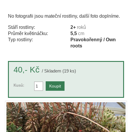
No fotografii jsou mateční rostliny, další foto doplníme.
Stáří rostliny:
2+
roků
Průměr květináčku:
5,5
cm
Typ rostliny:
Pravokořenný / Own
roots
Kč
40,-
/ Skladem (19 ks)
Kusů: