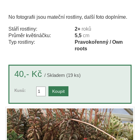
No fotografii jsou mateční rostliny, další foto doplníme.
Stáří rostliny:
2+
roků
Průměr květináčku:
5,5
cm
Typ rostliny:
Pravokořenný / Own
roots
Kč
40,-
/ Skladem (19 ks)
Kusů: