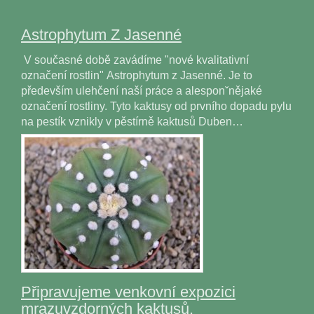
Astrophytum Z Jasenné
V současné době zavádíme "nové kvalitativní
označení rostlin" Astrophytum z Jasenné. Je to
především ulehčení naší práce a alesponˇnějaké
označení rostliny. Tyto kaktusy od prvního dopadu pylu
na pestík vznikly v pěstírně kaktusů Duben…
Připravujeme venkovní expozici
mrazuvzdorných kaktusů.