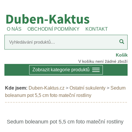
O NÁS
OBCHODNÍ PODMÍNKY
KONTAKT
Košík
V košíku není žádné zboží
Zobrazit kategorie produktů
Kde jsem:
Duben-Kaktus.cz
>
Ostatní sukulenty
>
Sedum
boleanum pot 5,5 cm foto mateční rostliny
Sedum boleanum pot 5,5 cm foto mateční rostliny