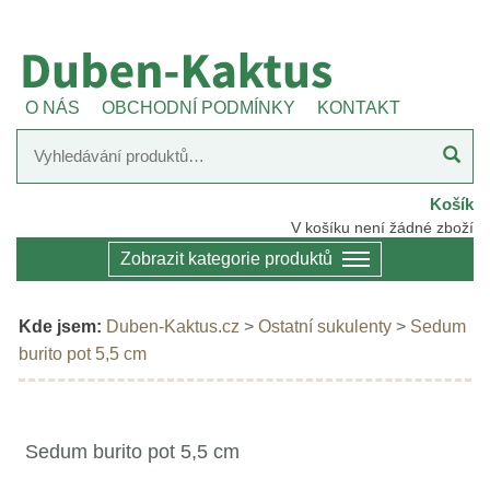
O NÁS
OBCHODNÍ PODMÍNKY
KONTAKT
Košík
V košíku není žádné zboží
Zobrazit kategorie produktů
Kde jsem:
Duben-Kaktus.cz
>
Ostatní sukulenty
>
Sedum
burito pot 5,5 cm
Sedum burito pot 5,5 cm