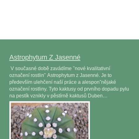
Astrophytum Z Jasenné
V současné době zavádíme "nové kvalitativní
označení rostlin" Astrophytum z Jasenné. Je to
především ulehčení naší práce a alesponˇnějaké
označení rostliny. Tyto kaktusy od prvního dopadu pylu
na pestík vznikly v pěstírně kaktusů Duben…