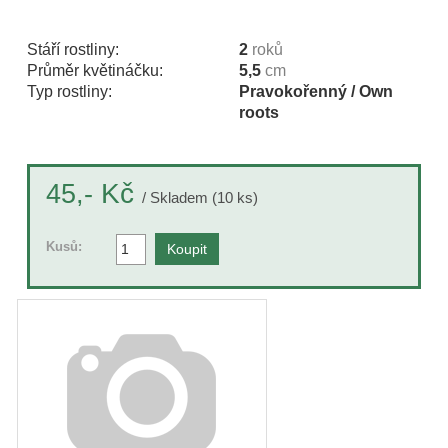
Stáří rostliny:
2
roků
Průměr květináčku:
5,5
cm
Typ rostliny:
Pravokořenný / Own
roots
Kč
45,-
/ Skladem (10 ks)
Kusů: