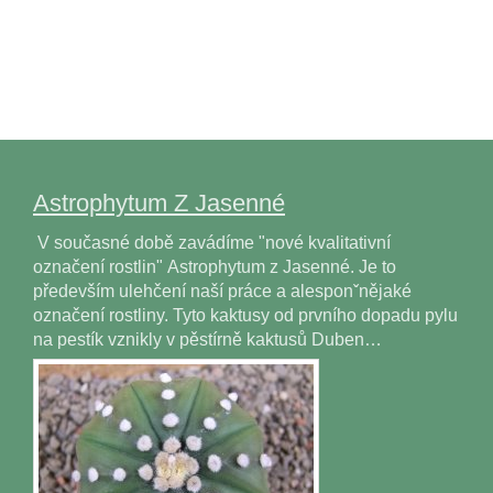
Astrophytum Z Jasenné
V současné době zavádíme "nové kvalitativní
označení rostlin" Astrophytum z Jasenné. Je to
především ulehčení naší práce a alesponˇnějaké
označení rostliny. Tyto kaktusy od prvního dopadu pylu
na pestík vznikly v pěstírně kaktusů Duben…