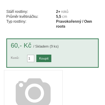
Stáří rostliny:
2+
roků
Průměr květináčku:
5,5
cm
Typ rostliny:
Pravokořenný / Own
roots
Kč
60,-
/ Skladem (9 ks)
Kusů: