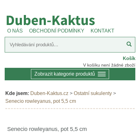
O NÁS
OBCHODNÍ PODMÍNKY
KONTAKT
Košík
V košíku není žádné zboží
Zobrazit kategorie produktů
Kde jsem:
Duben-Kaktus.cz
>
Ostatní sukulenty
>
Senecio rowleyanus, pot 5,5 cm
Senecio rowleyanus, pot 5,5 cm