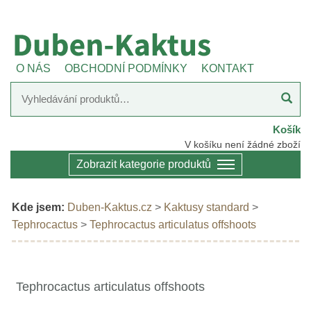
O NÁS
OBCHODNÍ PODMÍNKY
KONTAKT
Košík
V košíku není žádné zboží
Zobrazit kategorie produktů
Kde jsem:
Duben-Kaktus.cz
>
Kaktusy standard
>
Tephrocactus
>
Tephrocactus articulatus offshoots
Tephrocactus articulatus offshoots