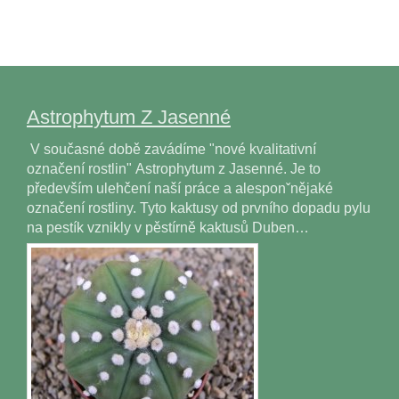
Astrophytum Z Jasenné
V současné době zavádíme "nové kvalitativní
označení rostlin" Astrophytum z Jasenné. Je to
především ulehčení naší práce a alesponˇnějaké
označení rostliny. Tyto kaktusy od prvního dopadu pylu
na pestík vznikly v pěstírně kaktusů Duben…