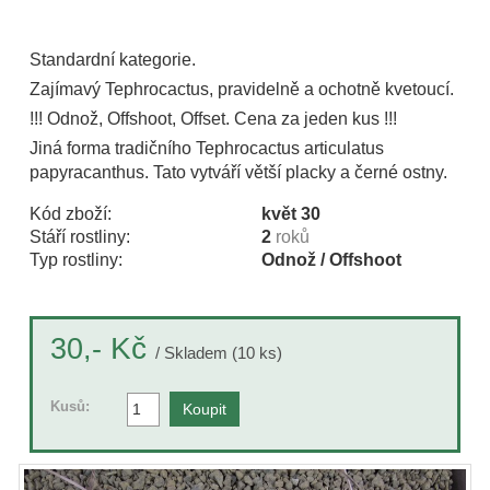
Standardní kategorie.
Zajímavý Tephrocactus, pravidelně a ochotně kvetoucí.
!!! Odnož, Offshoot, Offset. Cena za jeden kus !!!
Jiná forma tradičního Tephrocactus articulatus
papyracanthus. Tato vytváří větší placky a černé ostny.
Kód zboží:
květ 30
Stáří rostliny:
2
roků
Typ rostliny:
Odnož / Offshoot
Kč
30,-
/ Skladem (10 ks)
Kusů: