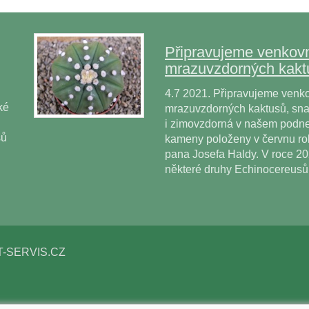
Připravujeme venkovn
mrazuvzdorných kakt
4.7 2021. Připravujeme venko
ké
mrazuvzdorných kaktusů, snad
i zimovzdorná v našem podne
sů
kameny položeny v červnu r
pana Josefa Haldy. V roce 2
některé druhy Echinocereus
T-SERVIS.CZ