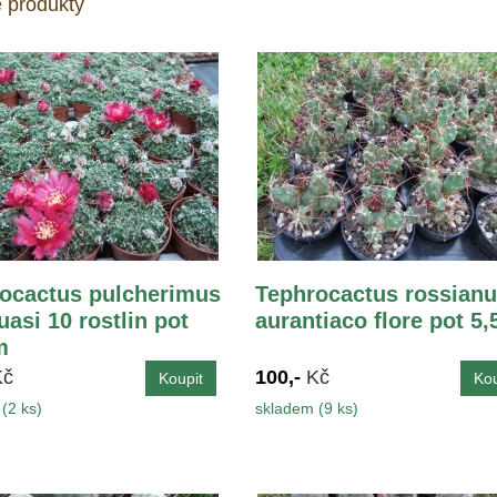
 produkty
ocactus pulcherimus
Tephrocactus rossian
uasi 10 rostlin pot
aurantiaco flore pot 5,
m
Kč
100,-
Kč
(2 ks)
skladem (9 ks)