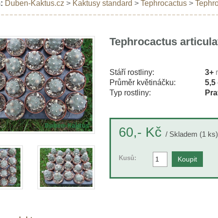
:
Duben-Kaktus.cz
>
Kaktusy standard
>
Tephrocactus
>
Tephro
Tephrocactus articula
Stáří rostliny:
3+
Průměr květináčku:
5,5
Typ rostliny:
Pra
Kč
60,-
/ Skladem (1 ks)
Kusů: