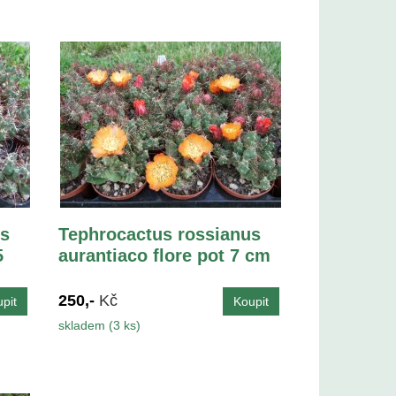
us
Tephrocactus rossianus
5
aurantiaco flore pot 7 cm
250,-
Kč
skladem (3 ks)