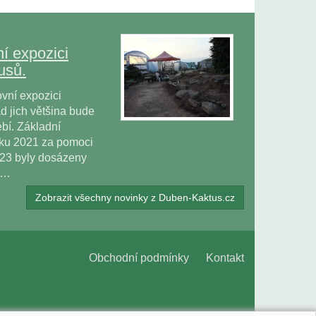
í expozici
usů.
vní expozici
 jich většina bude
bí. Základní
oku 2021 za pomoci
023 byly dosázeny
ů…
Zobrazit všechny novinky z Duben-Kaktus.cz
Obchodní podmínky
Kontakt