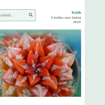
Košík
V košíku není žádné
zboží