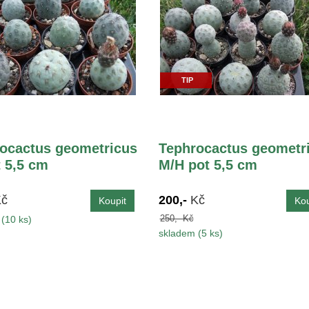
TIP
ocactus geometricus
Tephrocactus geometr
t 5,5 cm
M/H pot 5,5 cm
Kč
200,-
Kč
250,- Kč
(10 ks)
skladem (5 ks)