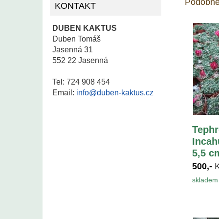
Podobné
KONTAKT
DUBEN KAKTUS
Duben Tomáš
Jasenná 31
552 22 Jasenná
Tel: 724 908 454
Email:
info@duben-kaktus.cz
Tephr
Incah
5,5 c
500,-
skladem 