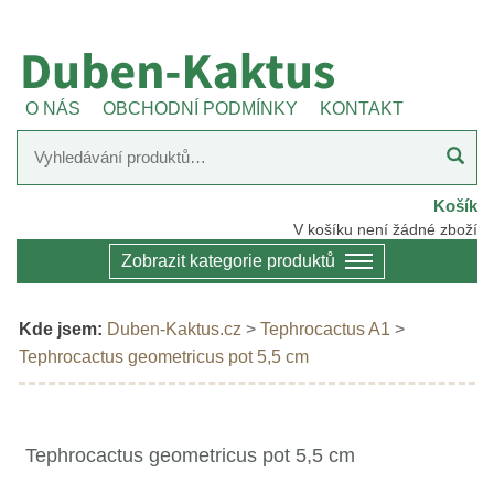
O NÁS
OBCHODNÍ PODMÍNKY
KONTAKT
Košík
V košíku není žádné zboží
Zobrazit kategorie produktů
Kde jsem:
Duben-Kaktus.cz
>
Tephrocactus A1
>
Tephrocactus geometricus pot 5,5 cm
Tephrocactus geometricus pot 5,5 cm