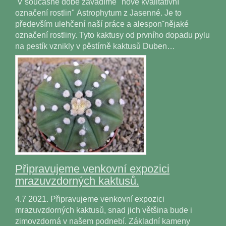
V současné době zavádíme "nové kvalitativní
označení rostlin" Astrophytum z Jasenné. Je to
především ulehčení naší práce a alesponˇnějaké
označení rostliny. Tyto kaktusy od prvního dopadu pylu
na pestík vznikly v pěstírně kaktusů Duben…
Připravujeme venkovní expozici
mrazuvzdorných kaktusů.
4.7 2021. Připravujeme venkovní expozici
mrazuvzdorných kaktusů, snad jich většina bude i
zimovzdorná v našem podnebí. Základní kameny