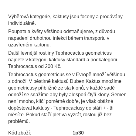
Výběrová kategorie, kaktusy jsou foceny a prodávány
individuálně.
Poupata a květy většinou odstraňujeme, z důvodu
napadení druhotnou infekcí během transportu v
uzavřeném kartonu.
Další levnější rostliny Tephrocactus geometricus
najdete v kategorii kaktusy standard a podkategorii
Tephrocactus od 200 Kč.
Tephrocactus geometricus se v Evropě množí většinou
z odnoží. V pěstírně kaktusů Duben Kaktus množíme
geometricusy přibližně ze sta klonů, v každé sadě
odnoží se snažíme aby byly alespoń čtyři klony. Semen
není mnoho, klíčí poměrně dobře, je však obtížné
dopěstovat kaktusy - Tephrocactusy do stáří + - tři
měsíce. Pokud stačí pletiva vyzrát, rostou již bez
problémů.
Kód zboží:
1p30