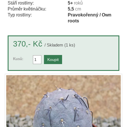
Stáří rostliny:
5+
roků
Průměr květináčku:
5,5
cm
Typ rostliny:
Pravokořenný / Own
roots
Kč
370,-
/ Skladem (1 ks)
Kusů: