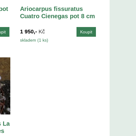
pot
Ariocarpus fissuratus
Cuatro Cienegas pot 8 cm
1 950,-
Kč
skladem (1 ks)
s La
es