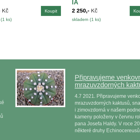
IA
-
Kč
2 250,-
Kč
(1 ks)
skladem (1 ks)
Připravujeme venkovn
mrazuvzdorných kakt
4.7 2021. Připravujeme venko
ké
mrazuvzdorných kaktusů, snad
i zimovzdorná v našem podne
sů
kameny položeny v červnu r
pana Josefa Haldy. V roce 2
některé druhy Echinocereus