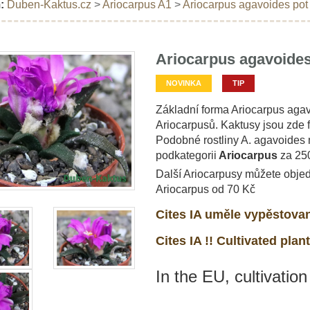
:
Duben-Kaktus.cz
>
Ariocarpus A1
>
Ariocarpus agavoides pot 
Ariocarpus agavoides 
NOVINKA
TIP
Základní forma Ariocarpus aga
Ariocarpusů. Kaktusy jsou zde 
Podobné rostliny A. agavoides 
podkategorii
Ariocarpus
za 250
Další Ariocarpusy můžete objed
Ariocarpus od 70 Kč
Cites IA uměle vypěstovan
Cites IA !! Cultivated plant
In the EU, cultivation