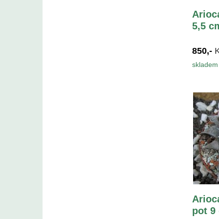
Arioc
5,5 c
850,-
skladem 
Arioc
pot 9