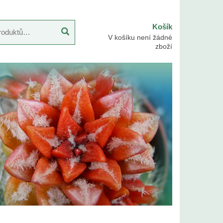
Košík
V košíku není žádné
zboží