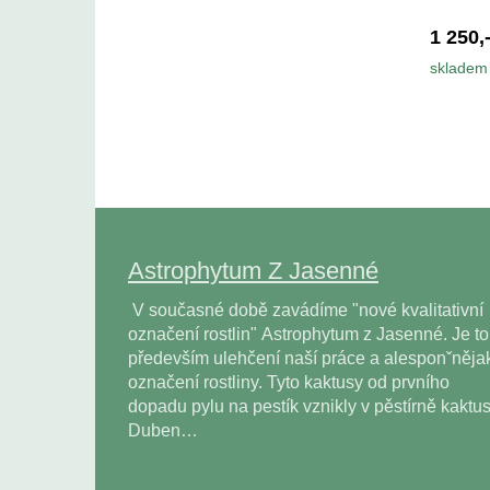
1 250,
skladem 
Astrophytum Z Jasenné
V současné době zavádíme "nové kvalitativní
označení rostlin" Astrophytum z Jasenné. Je to
především ulehčení naší práce a alesponˇněja
označení rostliny. Tyto kaktusy od prvního
dopadu pylu na pestík vznikly v pěstírně kaktu
Duben…