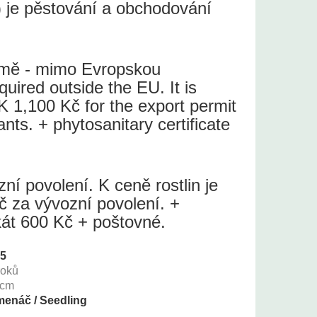
 je pěstování a obchodování
země - mimo Evropskou
quired outside the EU. It is
 1,100 Kč for the export permit
lants. + phytosanitary certificate
í povolení. K ceně rostlin je
č za vývozní povolení. +
ikát 600 Kč + poštovné.
35
roků
cm
enáč / Seedling