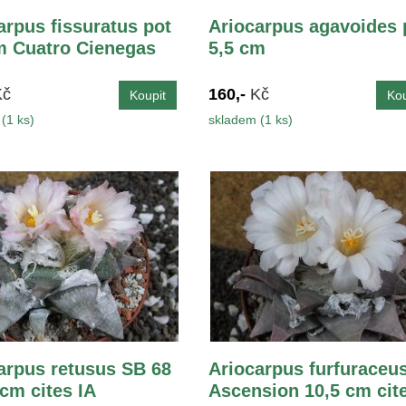
arpus fissuratus pot
Ariocarpus agavoides 
m Cuatro Cienegas
5,5 cm
Kč
160,-
Kč
(1 ks)
skladem (1 ks)
arpus retusus SB 68
Ariocarpus furfuraceu
 cm cites IA
Ascension 10,5 cm cit