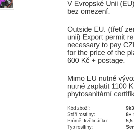
V Evropské Unii (EU)
bez omezení.
Outside EU. (třetí 
unii) Export permit re
necessary to pay CZK
for the price of the p
600 Kč + postage.
Mimo EU nutné vývozn
nutné zaplatit 1100 K
phytosanitární certif
Kód zboží:
9k
Stáří rostliny:
8+
Průměr květináčku:
5,5
Typ rostliny:
Sem