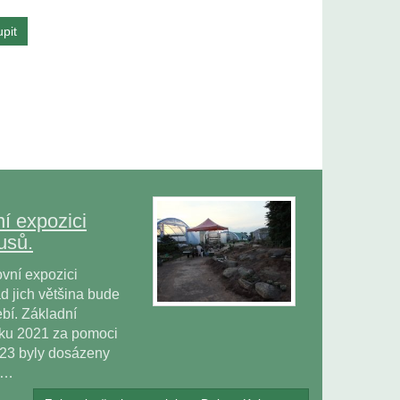
í expozici
usů.
vní expozici
 jich většina bude
bí. Základní
oku 2021 za pomoci
023 byly dosázeny
ů…