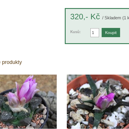
Kč
320,-
/ Skladem (1 
Kusů:
 produkty