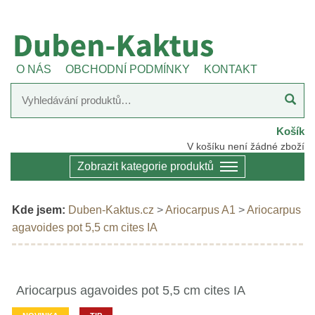
O NÁS
OBCHODNÍ PODMÍNKY
KONTAKT
Košík
V košíku není žádné zboží
Zobrazit kategorie produktů
Kde jsem:
Duben-Kaktus.cz
>
Ariocarpus A1
>
Ariocarpus
agavoides pot 5,5 cm cites IA
Ariocarpus agavoides pot 5,5 cm cites IA