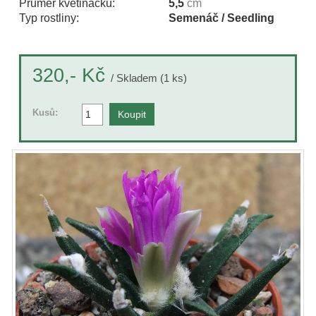
Průměr květináčku:
5,5
cm
Typ rostliny:
Semenáč / Seedling
Kč
320,-
/ Skladem (1 ks)
Kusů: