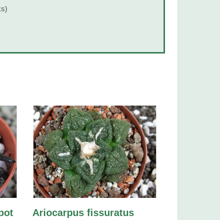
ks)
pot
Ariocarpus fissuratus