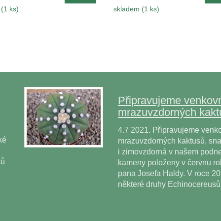
(1 ks)
skladem (1 ks)
Připravujeme venkovn
mrazuvzdorných kakt
4.7 2021. Připravujeme venko
ké
mrazuvzdorných kaktusů, snad
i zimovzdorná v našem podne
sů
kameny položeny v červnu r
pana Josefa Haldy. V roce 2
některé druhy Echinocereus