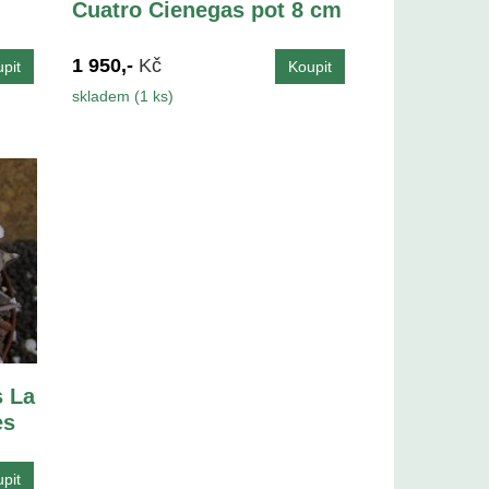
Cuatro Cienegas pot 8 cm
1 950,-
Kč
skladem (1 ks)
s La
es