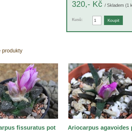
Kč
320,-
/ Skladem (1 
Kusů:
 produkty
arpus fissuratus pot
Ariocarpus agavoides 