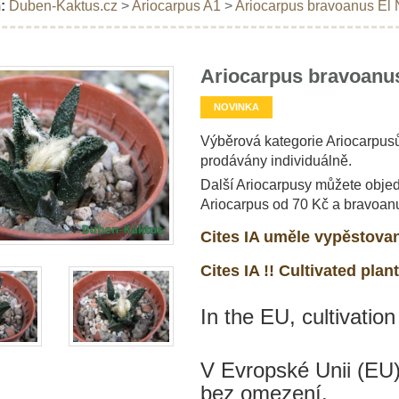
:
Duben-Kaktus.cz
>
Ariocarpus A1
>
Ariocarpus bravoanus El 
Ariocarpus bravoanus
NOVINKA
Výběrová kategorie Ariocarpusů
prodávány individuálně.
Další Ariocarpusy můžete objed
Ariocarpus od 70 Kč a bravoan
Cites IA uměle vypěstovan
Cites IA !! Cultivated plant
In the EU, cultivation
V Evropské Unii (EU)
bez omezení.