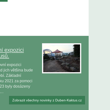
í expozici
usů.
vní expozici
 jich většina bude
bí. Základní
oku 2021 za pomoci
023 byly dosázeny
ů…
Zobrazit všechny novinky z Duben-Kaktus.cz