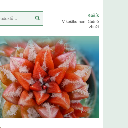
Košík
V košíku není žádné
zboží