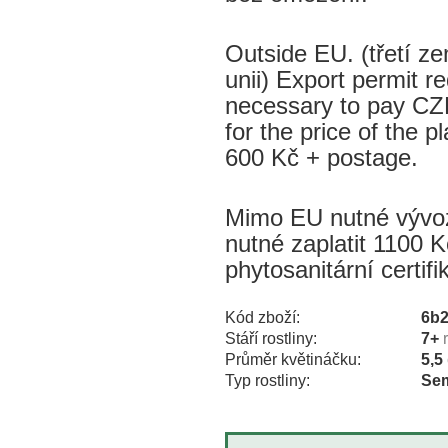
Outside EU. (třetí 
unii) Export permit re
necessary to pay CZK
for the price of the p
600 Kč + postage.
Mimo EU nutné vývozn
nutné zaplatit 1100 K
phytosanitární certif
Kód zboží:
6b
Stáří rostliny:
7+
Průměr květináčku:
5,5
Typ rostliny:
Sem