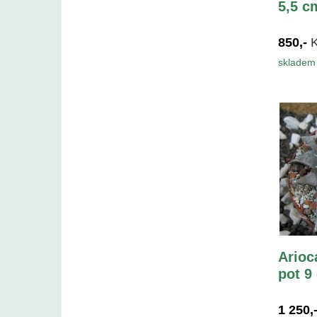
5,5 c
850,-
skladem 
Arioc
pot 9
1 250,