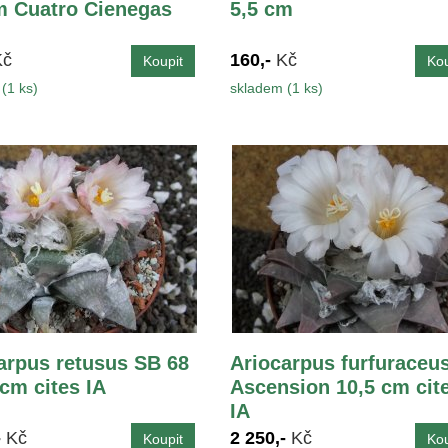
m Cuatro Cienegas
5,5 cm
Kč
160,-
Kč
(1 ks)
skladem (1 ks)
arpus retusus SB 68
Ariocarpus furfuraceu
 cm cites IA
Ascension 10,5 cm cit
IA
-
Kč
2 250,-
Kč