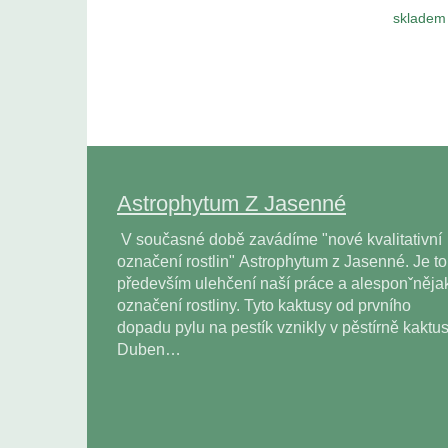
skladem 
Astrophytum Z Jasenné
V současné době zavádíme "nové kvalitativní
označení rostlin" Astrophytum z Jasenné. Je to
především ulehčení naší práce a alesponˇněja
označení rostliny. Tyto kaktusy od prvního
dopadu pylu na pestík vznikly v pěstírně kaktu
Duben…