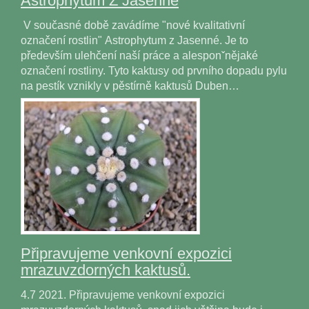
Astrophytum Z Jasenné
V současné době zavádíme "nové kvalitativní
označení rostlin" Astrophytum z Jasenné. Je to
především ulehčení naší práce a alesponˇnějaké
označení rostliny. Tyto kaktusy od prvního dopadu pylu
na pestík vznikly v pěstírně kaktusů Duben…
Připravujeme venkovní expozici
mrazuvzdorných kaktusů.
4.7 2021. Připravujeme venkovní expozici