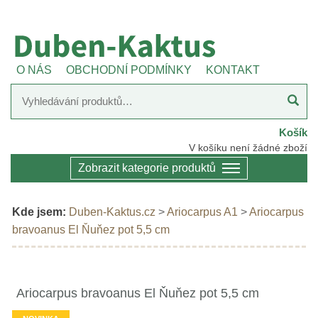
O NÁS
OBCHODNÍ PODMÍNKY
KONTAKT
Košík
V košíku není žádné zboží
Zobrazit kategorie produktů
Kde jsem:
Duben-Kaktus.cz
>
Ariocarpus A1
>
Ariocarpus
bravoanus El Ňuňez pot 5,5 cm
Ariocarpus bravoanus El Ňuňez pot 5,5 cm