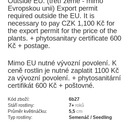
Outside EU. (třetí země - mimo
Evropskou unii) Export permit
required outside the EU. It is
necessary to pay CZK 1,100 Kč for
the export permit for the price of the
plants. + phytosanitary certificate 600
Kč + postage.
Mimo EU nutné vývozní povolení. K
ceně rostlin je nutné zaplatit 1100 Kč
za vývozní povolení. + phytosanitární
certifikát 600 Kč + poštovné.
Kód zboží:
6b27
Stáří rostliny:
7+
roků
Průměr květináčku:
5,5
cm
Typ rostliny:
Semenáč / Seedling