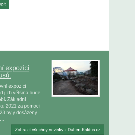
í expozici
usů.
vní expozici
 jich většina bude
bí. Základní
oku 2021 za pomoci
023 byly dosázeny
ů…
Zobrazit všechny novinky z Duben-Kaktus.cz