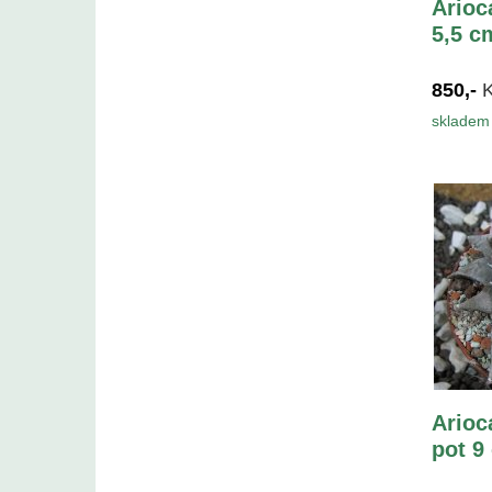
Arioc
5,5 c
850,-
skladem 
Arioc
pot 9