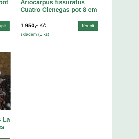
pot
Ariocarpus fissuratus
Cuatro Cienegas pot 8 cm
1 950,-
Kč
skladem (1 ks)
s La
es