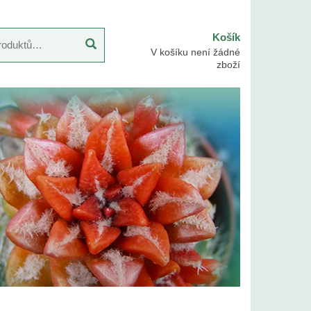
Košík
V košíku není žádné
zboží