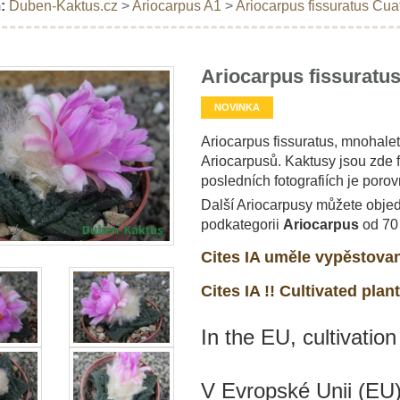
:
Duben-Kaktus.cz
>
Ariocarpus A1
>
Ariocarpus fissuratus Cua
Ariocarpus fissuratu
NOVINKA
Ariocarpus fissuratus, mnohale
Ariocarpusů. Kaktusy jsou zde 
posledních fotografiích je poro
Další Ariocarpusy můžete objed
podkategorii
Ariocarpus
od 70
Cites IA uměle vypěstovan
Cites IA !! Cultivated plant
In the EU, cultivation
V Evropské Unii (EU)