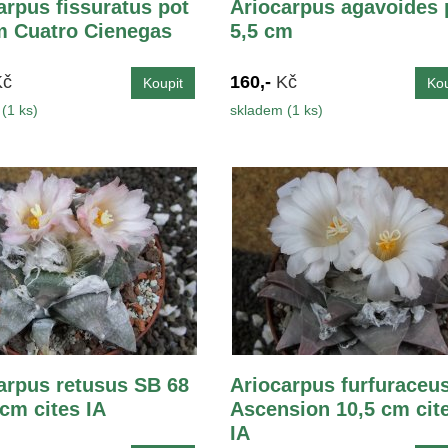
arpus fissuratus pot
Ariocarpus agavoides 
m Cuatro Cienegas
5,5 cm
Kč
160,-
Kč
(1 ks)
skladem (1 ks)
arpus retusus SB 68
Ariocarpus furfuraceu
 cm cites IA
Ascension 10,5 cm cit
IA