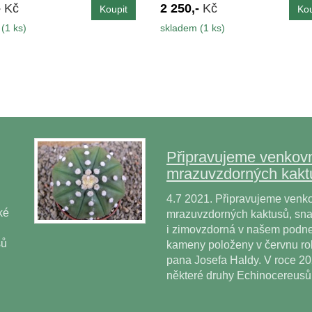
-
Kč
2 250,-
Kč
(1 ks)
skladem (1 ks)
Připravujeme venkovn
mrazuvzdorných kakt
4.7 2021. Připravujeme venko
ké
mrazuvzdorných kaktusů, snad
i zimovzdorná v našem podne
sů
kameny položeny v červnu r
pana Josefa Haldy. V roce 2
některé druhy Echinocereus