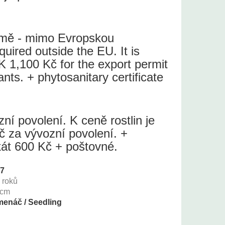
země - mimo Evropskou
quired outside the EU. It is
 1,100 Kč for the export permit
lants. + phytosanitary certificate
í povolení. K ceně rostlin je
č za vývozní povolení. +
ikát 600 Kč + poštovné.
67
+
roků
cm
enáč / Seedling