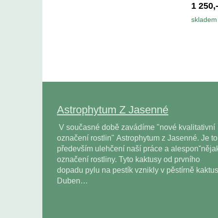
1 250,
skladem 
Astrophytum Z Jasenné
V současné době zavádíme "nové kvalitativní
označení rostlin" Astrophytum z Jasenné. Je to
především ulehčení naší práce a alesponˇněja
označení rostliny. Tyto kaktusy od prvního
dopadu pylu na pestík vznikly v pěstírně kaktu
Duben…