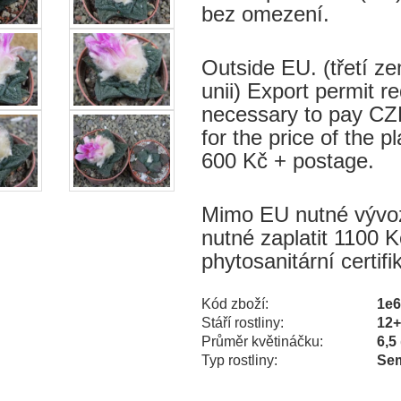
bez omezení.
Outside EU. (třetí 
unii) Export permit re
necessary to pay CZK
for the price of the p
600 Kč + postage.
Mimo EU nutné vývozn
nutné zaplatit 1100 K
phytosanitární certif
Kód zboží:
1e
Stáří rostliny:
12
Průměr květináčku:
6,5
Typ rostliny:
Sem