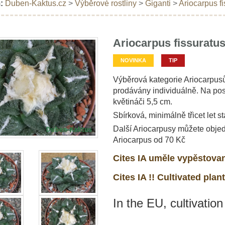
:
Duben-Kaktus.cz
>
Výběrové rostliny
>
Giganti
>
Ariocarpus f
Ariocarpus fissuratu
NOVINKA
TIP
Výběrová kategorie Ariocarpusů
prodávány individuálně. Na posl
květináči 5,5 cm.
Sbírková, minimálně třicet let st
Další Ariocarpusy můžete objed
Ariocarpus od 70 Kč
Cites IA uměle vypěstovan
Cites IA !! Cultivated plant
In the EU, cultivation