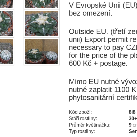
V Evropské Unii (EU)
bez omezení.
Outside EU. (třetí 
unii) Export permit re
necessary to pay CZK
for the price of the p
600 Kč + postage.
Mimo EU nutné vývozn
nutné zaplatit 1100 K
phytosanitární certif
Kód zboží:
8i8
Stáří rostliny:
30
Průměr květináčku:
9
c
Typ rostliny:
Sem