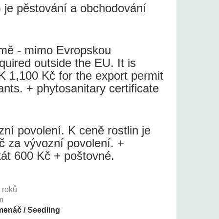
 je pěstování a obchodování
země - mimo Evropskou
quired outside the EU. It is
 1,100 Kč for the export permit
lants. + phytosanitary certificate
í povolení. K ceně rostlin je
č za vývozní povolení. +
ikát 600 Kč + poštovné.
+
roků
m
enáč / Seedling