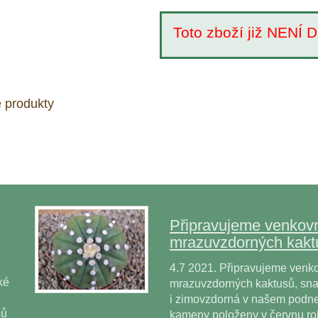
Toto zboží již NEN
 produkty
Připravujeme venkovn
mrazuvzdorných kakt
4.7 2021. Připravujeme venko
ké
mrazuvzdorných kaktusů, snad
i zimovzdorná v našem podne
sů
kameny položeny v červnu r