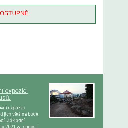
Í DOSTUPNÉ
í expozici
usů.
vní expozici
 jich většina bude
bí. Základní
oku 2021 za pomoci