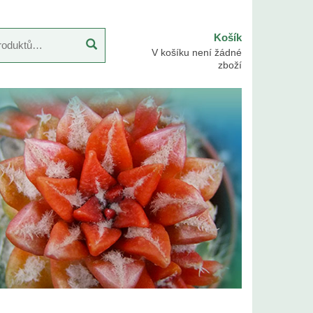
Košík
V košíku není žádné
zboží