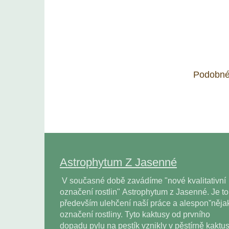
Podobné
Astrophytum Z Jasenné
V současné době zavádíme "nové kvalitativní
označení rostlin" Astrophytum z Jasenné. Je to
především ulehčení naší práce a alesponˇněja
označení rostliny. Tyto kaktusy od prvního
dopadu pylu na pestík vznikly v pěstírně kaktu