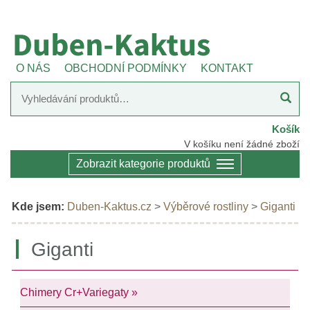
O NÁS
OBCHODNÍ PODMÍNKY
KONTAKT
Košík
V košíku není žádné zboží
Zobrazit kategorie produktů
Kde jsem:
Duben-Kaktus.cz
>
Výběrové rostliny
>
Giganti
Giganti
Chimery Cr+Variegaty »