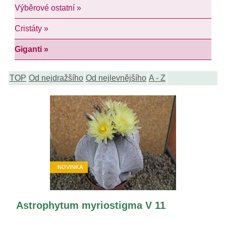
Výběrové ostatní »
Cristáty »
Giganti »
TOP
Od nejdražšího
Od nejlevnějšího
A - Z
NOVINKA
Astrophytum myriostigma V 11