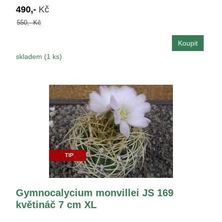
490,-
Kč
550,- Kč
skladem (1 ks)
TIP
Gymnocalycium monvillei JS 169
květináč 7 cm XL