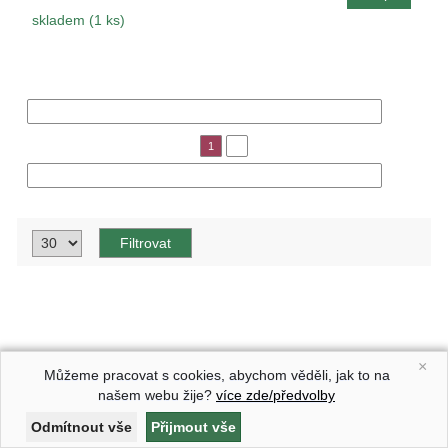
skladem (1 ks)
« Předchozí
1
2
Následující »
×
Můžeme pracovat s cookies, abychom věděli, jak to na
našem webu žije?
více zde/předvolby
Astrophytum Z Jasenné