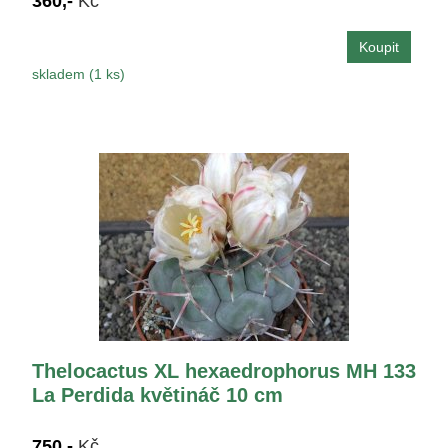
360,-
Kč
skladem (1 ks)
Thelocactus XL hexaedrophorus MH 133
La Perdida květináč 10 cm
750,-
Kč