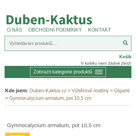
O NÁS
OBCHODNÍ PODMÍNKY
KONTAKT
Košík
V košíku není žádné zboží
Zobrazit kategorie produktů
Kde jsem:
Duben-Kaktus.cz
>
Výběrové rostliny
>
Giganti
>
Gymnocalycium armatum, pot 10,5 cm
Gymnocalycium armatum, pot 10,5 cm