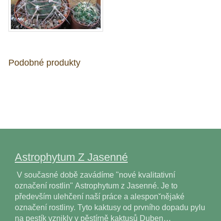
Podobné produkty
Astrophytum Z Jasenné
V současné době zavádíme "nové kvalitativní
označení rostlin" Astrophytum z Jasenné. Je to
především ulehčení naší práce a alesponˇnějaké
označení rostliny. Tyto kaktusy od prvního dopadu pylu
na pestík vznikly v pěstírně kaktusů Duben…