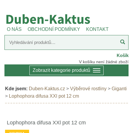
O NÁS
OBCHODNÍ PODMÍNKY
KONTAKT
Košík
V košíku není žádné zboží
Zobrazit kategorie produktů
Kde jsem:
Duben-Kaktus.cz
>
Výběrové rostliny
>
Giganti
>
Lophophora difusa XXl pot 12 cm
Lophophora difusa XXl pot 12 cm