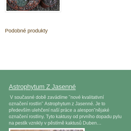
Podobné produkty
Astrophytum Z Jasenné
V současné době zavádíme "nové kvalitativní
označení rostlin" Astrophytum z Jasenné. Je to
především ulehčení naší práce a alesponˇnějaké
označení rostliny. Tyto kaktusy od prvního dopadu pylu
na pestík vznikly v pěstírně kaktusů Duben…