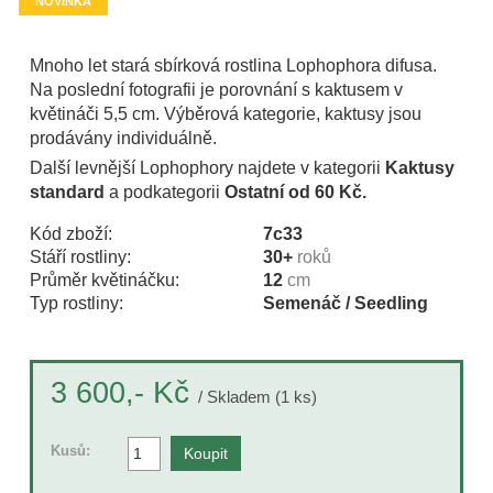
NOVINKA
Mnoho let stará sbírková rostlina Lophophora difusa.
Na poslední fotografii je porovnání s kaktusem v
květináči 5,5 cm. Výběrová kategorie, kaktusy jsou
prodávány individuálně.
Další levnější Lophophory najdete v kategorii
Kaktusy
standard
a podkategorii
Ostatní od 60 Kč.
Kód zboží:
7c33
Stáří rostliny:
30+
roků
Průměr květináčku:
12
cm
Typ rostliny:
Semenáč / Seedling
Kč
3 600,-
/ Skladem (1 ks)
Kusů: