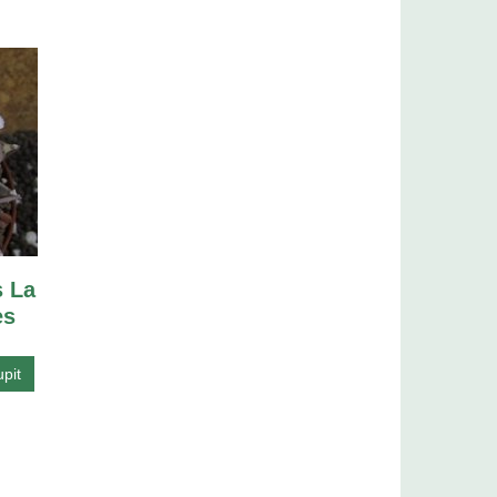
s La
es