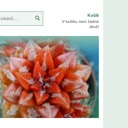
Košík
V košíku není žádné
zboží