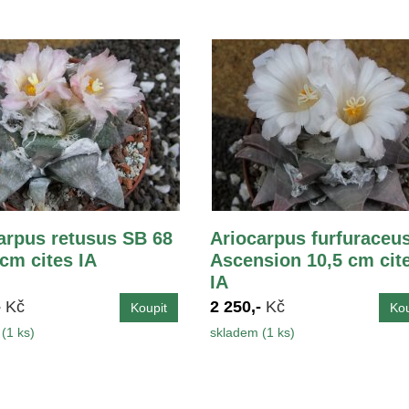
arpus retusus SB 68
Ariocarpus furfuraceu
 cm cites IA
Ascension 10,5 cm cit
IA
-
Kč
2 250,-
Kč
(1 ks)
skladem (1 ks)