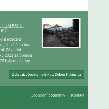
í expozici
usů.
vní expozici
 jich většina bude
bí. Základní
oku 2021 za pomoci
023 byly dosázeny
ů…
Zobrazit všechny novinky z Duben-Kaktus.cz
Obchodní podmínky
Kontakt