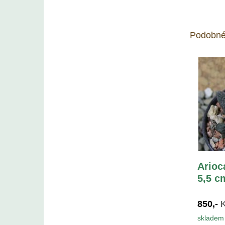
Podobné
Arioc
5,5 c
850,-
skladem 