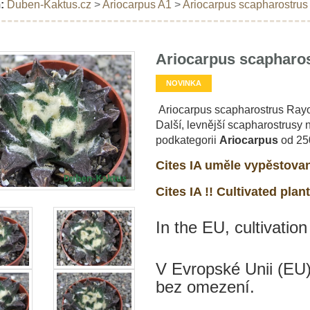
:
Duben-Kaktus.cz
>
Ariocarpus A1
>
Ariocarpus scapharostrus
Ariocarpus scapharos
NOVINKA
Ariocarpus scapharostrus Rayo
Další, levnější scapharostrusy 
podkategorii
Ariocarpus
od 25
Cites IA uměle vypěstovan
Cites IA !! Cultivated plant
In the EU, cultivation
V Evropské Unii (EU)
bez omezení.