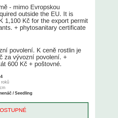
země - mimo Evropskou
quired outside the EU. It is
 1,100 Kč for the export permit
lants. + phytosanitary certificate
í povolení. K ceně rostlin je
č za vývozní povolení. +
ikát 600 Kč + poštovné.
14
+
roků
cm
enáč / Seedling
Í DOSTUPNÉ