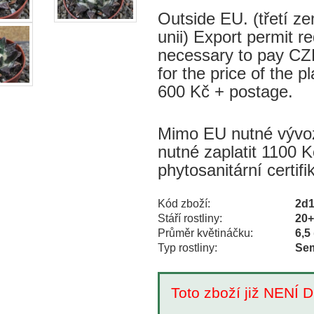
Outside EU. (třetí 
unii) Export permit re
necessary to pay CZK
for the price of the p
600 Kč + postage.
Mimo EU nutné vývozn
nutné zaplatit 1100 K
phytosanitární certif
Kód zboží:
2d
Stáří rostliny:
20
Průměr květináčku:
6,5
Typ rostliny:
Sem
Toto zboží již NEN