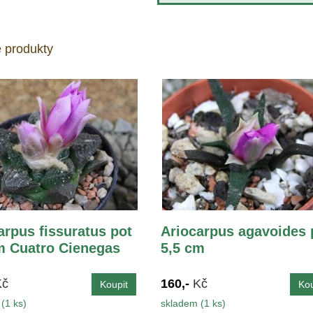
 produkty
arpus fissuratus pot
Ariocarpus agavoides 
m Cuatro Cienegas
5,5 cm
Kč
160,-
Kč
(1 ks)
skladem (1 ks)