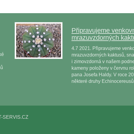
Připravujeme venkovn
mrazuvzdorných kakt
4.7 2021. Připravujeme venko
ké
mrazuvzdorných kaktusů, snad
i zimovzdorná v našem podne
sů
kameny položeny v červnu r
pana Josefa Haldy. V roce 2
některé druhy Echinocereus
T-SERVIS.CZ