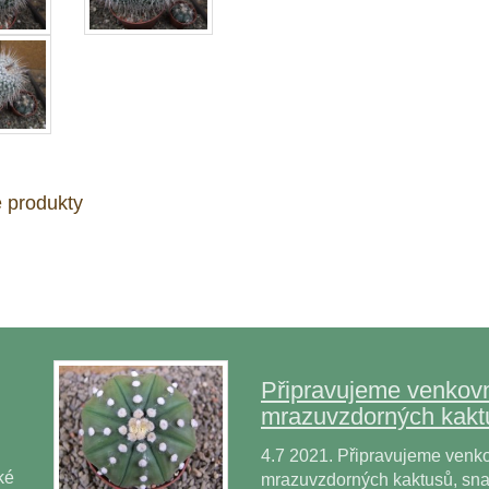
 produkty
Připravujeme venkovn
mrazuvzdorných kakt
4.7 2021. Připravujeme venko
ké
mrazuvzdorných kaktusů, snad