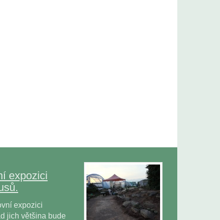
í expozici
usů.
vní expozici
 jich většina bude