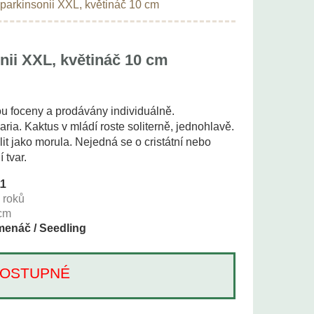
parkinsonii XXL, květináč 10 cm
nii XXL, květináč 10 cm
ou foceny a prodávány individuálně.
ria. Kaktus v mládí roste soliterně, jednohlavě.
it jako morula. Nejedná se o cristátní nebo
 tvar.
11
+
roků
cm
enáč / Seedling
Í DOSTUPNÉ