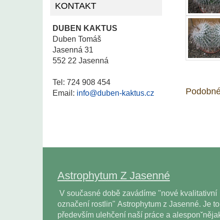
KONTAKT
DUBEN KAKTUS
Duben Tomáš
Jasenná 31
552 22 Jasenná
Tel: 724 908 454
Podobné
Email:
info@duben-kaktus.cz
Astrophytum Z Jasenné
V současné době zavádíme "nové kvalitativní
označení rostlin" Astrophytum z Jasenné. Je to
především ulehčení naší práce a alesponˇněja