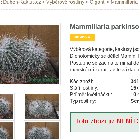
:
Duben-Kaktus.cz
>
Výběrové rostliny
>
Giganti
>
Mammillaria 
Mammillaria parkinso
NOVINKA
Výběrová kategorie, kaktusy js
Dichotomicky se dělící Mammilla
Postupně se začíná terminál děl
monstrózní formu. Je to základní
Kód zboží:
3d
Stáří rostliny:
15
Průměr květináčku:
10
Typ rostliny:
Sem
Toto zboží již NEN