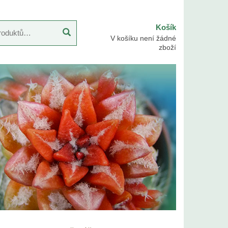
Košík
V košíku není žádné
zboží