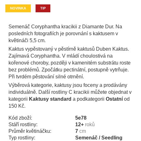
NOVINKA
TIP
Semenáč Coryphantha kracikii z Diamante Dur. Na
posledních fotografiích je porovnání s kaktusem v
květináči 5,5 cm.
Kaktus vypěstovaný v pěstírně kaktusů Duben Kaktus.
Zajímavá Coryphantha. V mládí choulostivá na
kořenové choroby, později v kamenitém substrátu roste
bez problémů. Zpočátku pectinátní, postupně vytrňuje.
Při tvrdém pěstování silné otrnění.
Výběrová kategorie, kaktusy jsou foceny a prodávány
individuálně. Další rostliny C kracikii můžete objednat v
kategorii
Kaktusy standard
a podkategorii
Ostatní
od
150 Kč.
Kód zboží:
5e78
Stáří rostliny:
12+
roků
Průměr květináčku:
7
cm
Typ rostliny:
Semenáč / Seedling