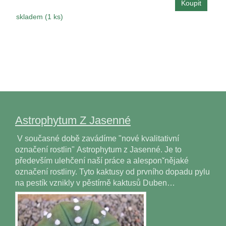
skladem (1 ks)
Astrophytum Z Jasenné
V současné době zavádíme "nové kvalitativní
označení rostlin" Astrophytum z Jasenné. Je to
především ulehčení naší práce a alesponˇnějaké
označení rostliny. Tyto kaktusy od prvního dopadu pylu
na pestík vznikly v pěstírně kaktusů Duben…