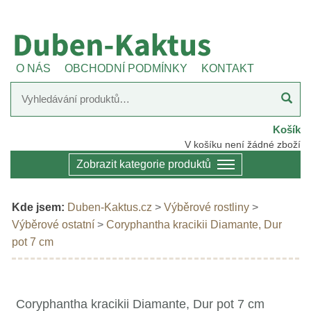
O NÁS
OBCHODNÍ PODMÍNKY
KONTAKT
Košík
V košíku není žádné zboží
Zobrazit kategorie produktů
Kde jsem:
Duben-Kaktus.cz
>
Výběrové rostliny
>
Výběrové ostatní
>
Coryphantha kracikii Diamante, Dur
pot 7 cm
Coryphantha kracikii Diamante, Dur pot 7 cm