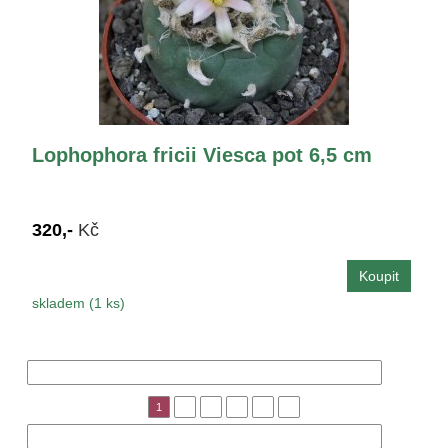
Lophophora fricii Viesca pot 6,5 cm
320,-
Kč
skladem (1 ks)
« Předchozí
1
2
3
5
7
9
Následující »