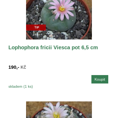
TIP
Lophophora fricii Viesca pot 6,5 cm
190,-
Kč
skladem (1 ks)