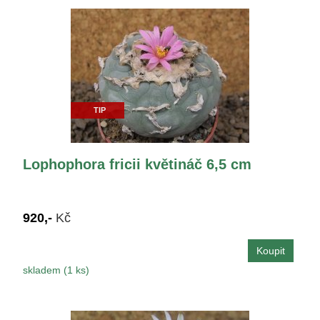
TIP
Lophophora fricii květináč 6,5 cm
920,-
Kč
skladem (1 ks)