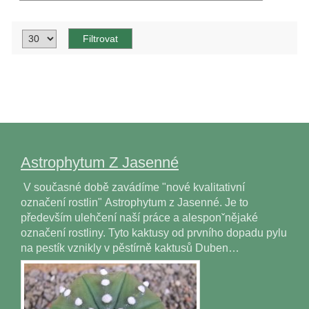
Astrophytum Z Jasenné
V současné době zavádíme "nové kvalitativní
označení rostlin" Astrophytum z Jasenné. Je to
především ulehčení naší práce a alesponˇnějaké
označení rostliny. Tyto kaktusy od prvního dopadu pylu
na pestík vznikly v pěstírně kaktusů Duben…