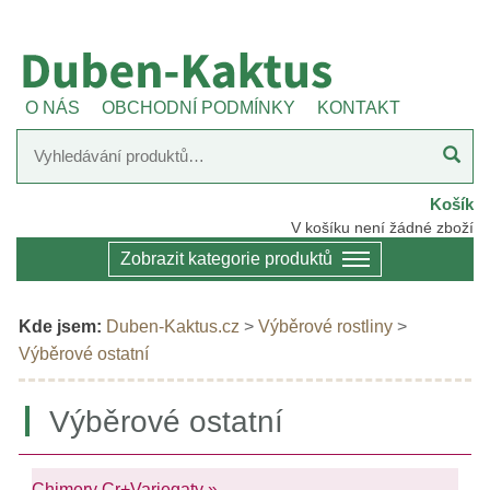
O NÁS
OBCHODNÍ PODMÍNKY
KONTAKT
Košík
V košíku není žádné zboží
Zobrazit kategorie produktů
Kde jsem:
Duben-Kaktus.cz
>
Výběrové rostliny
>
Výběrové ostatní
Výběrové ostatní
Chimery Cr+Variegaty »