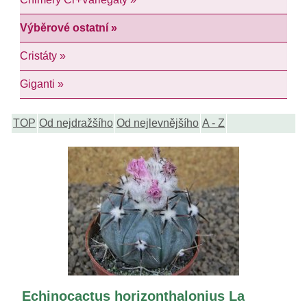
Výběrové ostatní »
Cristáty »
Giganti »
TOP
Od nejdražšího
Od nejlevnějšího
A - Z
Echinocactus horizonthalonius La