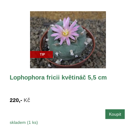
TIP
Lophophora fricii květináč 5,5 cm
220,-
Kč
skladem (1 ks)