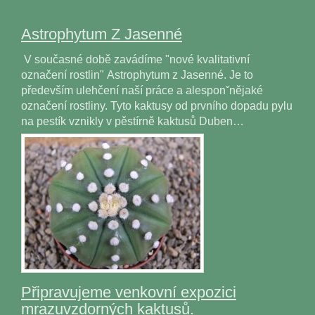
Astrophytum Z Jasenné
V současné době zavádíme "nové kvalitativní
označení rostlin" Astrophytum z Jasenné. Je to
především ulehčení naší práce a alesponˇnějaké
označení rostliny. Tyto kaktusy od prvního dopadu pylu
na pestík vznikly v pěstírně kaktusů Duben…
Připravujeme venkovní expozici
mrazuvzdorných kaktusů.