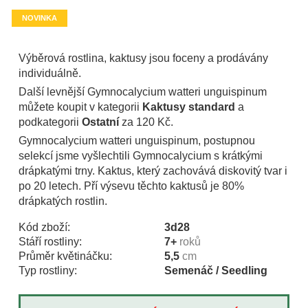
NOVINKA
Výběrová rostlina, kaktusy jsou foceny a prodávány
individuálně.
Další levnější Gymnocalycium watteri unguispinum
můžete koupit v kategorii
Kaktusy standard
a
podkategorii
Ostatní
za 120 Kč.
Gymnocalycium watteri unguispinum, postupnou
selekcí jsme vyšlechtili Gymnocalycium s krátkými
drápkatými trny. Kaktus, který zachovává diskovitý tvar i
po 20 letech. Pří výsevu těchto kaktusů je 80%
drápkatých rostlin.
Kód zboží:
3d28
Stáří rostliny:
7+
roků
Průměr květináčku:
5,5
cm
Typ rostliny:
Semenáč / Seedling