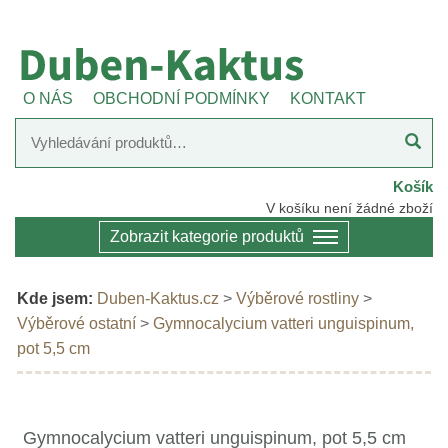
O NÁS
OBCHODNÍ PODMÍNKY
KONTAKT
Košík
V košíku není žádné zboží
Zobrazit kategorie produktů
Kde jsem:
Duben-Kaktus.cz
>
Výběrové rostliny
>
Výběrové ostatní
>
Gymnocalycium vatteri unguispinum,
pot 5,5 cm
Gymnocalycium vatteri unguispinum, pot 5,5 cm