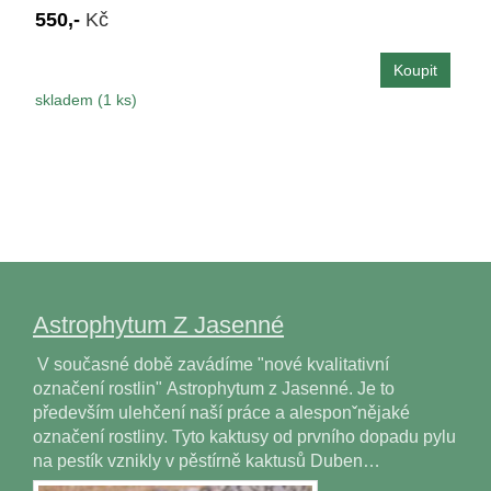
550,-
Kč
skladem (1 ks)
Astrophytum Z Jasenné
V současné době zavádíme "nové kvalitativní
označení rostlin" Astrophytum z Jasenné. Je to
především ulehčení naší práce a alesponˇnějaké
označení rostliny. Tyto kaktusy od prvního dopadu pylu
na pestík vznikly v pěstírně kaktusů Duben…