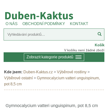
O NÁS
OBCHODNÍ PODMÍNKY
KONTAKT
Košík
V košíku není žádné zboží
Zobrazit kategorie produktů
Kde jsem:
Duben-Kaktus.cz
>
Výběrové rostliny
>
Výběrové ostatní
>
Gymnocalycium vatteri unguispinum,
pot 8,5 cm
Gymnocalycium vatteri unguispinum, pot 8,5 cm