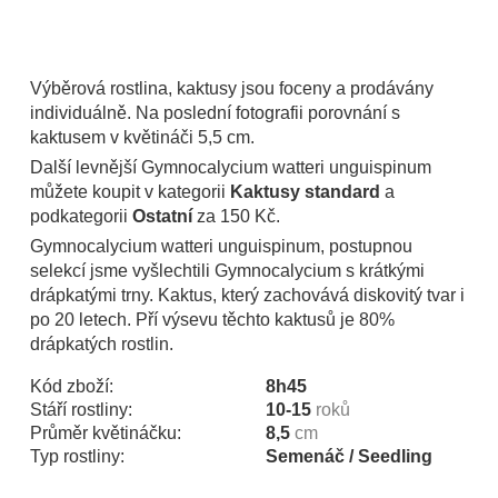
Výběrová rostlina, kaktusy jsou foceny a prodávány
individuálně. Na poslední fotografii porovnání s
kaktusem v květináči 5,5 cm.
Další levnější Gymnocalycium watteri unguispinum
můžete koupit v kategorii
Kaktusy standard
a
podkategorii
Ostatní
za 150 Kč.
Gymnocalycium watteri unguispinum, postupnou
selekcí jsme vyšlechtili Gymnocalycium s krátkými
drápkatými trny. Kaktus, který zachovává diskovitý tvar i
po 20 letech. Pří výsevu těchto kaktusů je 80%
drápkatých rostlin.
Kód zboží:
8h45
Stáří rostliny:
10-15
roků
Průměr květináčku:
8,5
cm
Typ rostliny:
Semenáč / Seedling