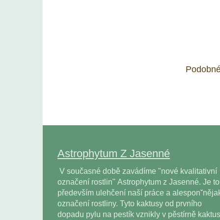
Podobné
Astrophytum Z Jasenné
V současné době zavádíme "nové kvalitativní
označení rostlin" Astrophytum z Jasenné. Je to
především ulehčení naší práce a alesponˇněja
označení rostliny. Tyto kaktusy od prvního
dopadu pylu na pestík vznikly v pěstírně kaktu