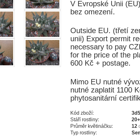
V Evropské Unii (EU)
bez omezení.
Outside EU. (třetí 
unii) Export permit re
necessary to pay CZK
for the price of the p
600 Kč + postage.
Mimo EU nutné vývozn
nutné zaplatit 1100 K
phytosanitární certif
Kód zboží:
3d
Stáří rostliny:
20
Průměr květináčku:
12
Typ rostliny:
Sem