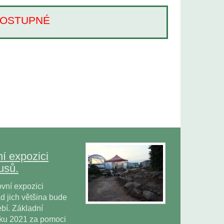
Í DOSTUPNÉ
í expozici
usů.
vní expozici
 jich většina bude
bí. Základní
oku 2021 za pomoci