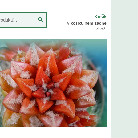
Košík
V košíku není žádné
zboží