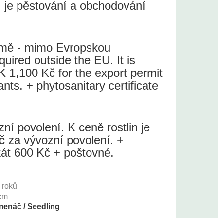
 je pěstování a obchodování
země - mimo Evropskou
quired outside the EU. It is
 1,100 Kč for the export permit
lants. + phytosanitary certificate
í povolení. K ceně rostlin je
č za vývozní povolení. +
ikát 600 Kč + poštovné.
5
+
roků
cm
enáč / Seedling