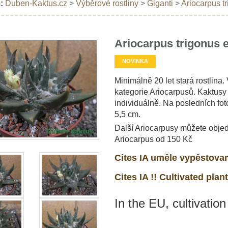
:
Duben-Kaktus.cz
>
Výběrové rostliny
>
Giganti
>
Ariocarpus t
Ariocarpus trigonus 
NOVINKA
Minimálně 20 let stará rostlina
kategorie Ariocarpusů. Kaktusy
individuálně. Na posledních fot
5,5 cm.
Další Ariocarpusy můžete objed
Ariocarpus od 150 Kč
Cites IA uměle vypěstovan
Cites IA !! Cultivated plant
In the EU, cultivation