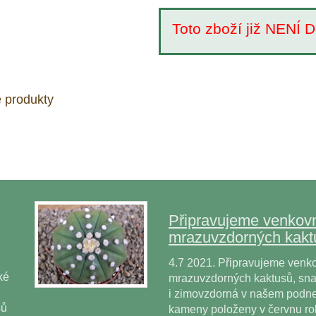
Toto zboží již NEN
 produkty
Připravujeme venkovn
mrazuvzdorných kakt
4.7 2021. Připravujeme venko
ké
mrazuvzdorných kaktusů, snad
i zimovzdorná v našem podne
sů
kameny položeny v červnu r