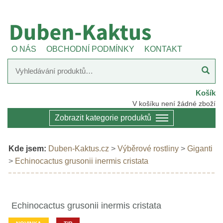
O NÁS
OBCHODNÍ PODMÍNKY
KONTAKT
Košík
V košíku není žádné zboží
Zobrazit kategorie produktů
Kde jsem:
Duben-Kaktus.cz
>
Výběrové rostliny
>
Giganti
>
Echinocactus grusonii inermis cristata
Echinocactus grusonii inermis cristata