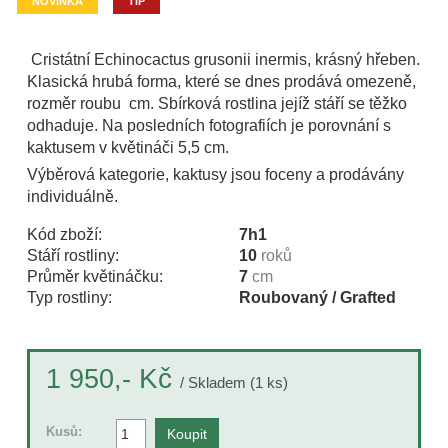
NOVINKA
TIP
Cristátní Echinocactus grusonii inermis, krásný hřeben.
Klasická hrubá forma, které se dnes prodává omezeně,
rozměr roubu cm. Sbírková rostlina jejíž stáří se těžko
odhaduje. Na posledních fotografiích je porovnání s
kaktusem v květináči 5,5 cm.
Výběrová kategorie, kaktusy jsou foceny a prodávány
individuálně.
Kód zboží:
7h1
Stáří rostliny:
10
roků
Průměr květináčku:
7
cm
Typ rostliny:
Roubovaný / Grafted
Kč
1 950,-
/ Skladem (1 ks)
Kusů: