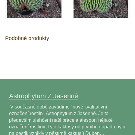
Podobné produkty
Astrophytum Z Jasenné
V současné době zavádíme "nové kvalitativní
označení rostlin" Astrophytum z Jasenné. Je to
především ulehčení naší práce a alesponˇnějaké
označení rostliny. Tyto kaktusy od prvního dopadu pylu
na pestík vznikly v pěstírně kaktusů Duben…