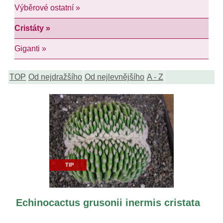
Výběrové ostatní »
Cristáty »
Giganti »
TOP
Od nejdražšího
Od nejlevnějšího
A - Z
TIP
Echinocactus grusonii inermis cristata