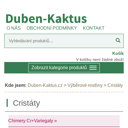
O NÁS
OBCHODNÍ PODMÍNKY
KONTAKT
Košík
V košíku není žádné zboží
Zobrazit kategorie produktů
Kde jsem:
Duben-Kaktus.cz
>
Výběrové rostliny
>
Cristáty
Cristáty
Chimery Cr+Variegaty »