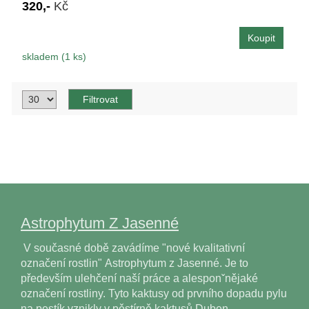
320,-
Kč
skladem (1 ks)
Astrophytum Z Jasenné
V současné době zavádíme "nové kvalitativní
označení rostlin" Astrophytum z Jasenné. Je to
především ulehčení naší práce a alesponˇnějaké
označení rostliny. Tyto kaktusy od prvního dopadu pylu
na pestík vznikly v pěstírně kaktusů Duben…