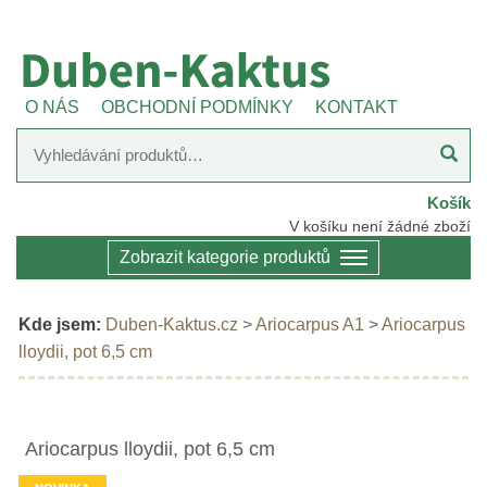
O NÁS
OBCHODNÍ PODMÍNKY
KONTAKT
Košík
V košíku není žádné zboží
Zobrazit kategorie produktů
Kde jsem:
Duben-Kaktus.cz
>
Ariocarpus A1
>
Ariocarpus
lloydii, pot 6,5 cm
Ariocarpus lloydii, pot 6,5 cm