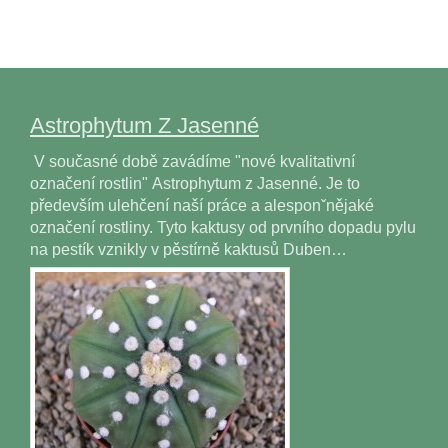
Astrophytum Z Jasenné
V současné době zavádíme "nové kvalitativní
označení rostlin" Astrophytum z Jasenné. Je to
především ulehčení naší práce a alesponˇnějaké
označení rostliny. Tyto kaktusy od prvního dopadu pylu
na pestík vznikly v pěstírně kaktusů Duben…