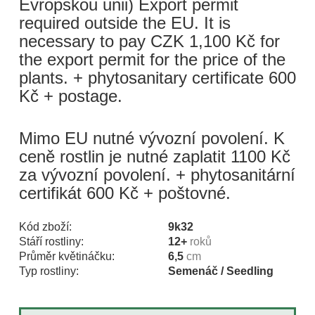
Evropskou unii) Export permit
required outside the EU. It is
necessary to pay CZK 1,100 Kč for
the export permit for the price of the
plants. + phytosanitary certificate 600
Kč + postage.
Mimo EU nutné vývozní povolení. K
ceně rostlin je nutné zaplatit 1100 Kč
za vývozní povolení. + phytosanitární
certifikát 600 Kč + poštovné.
Kód zboží:
9k32
Stáří rostliny:
12+
roků
Průměr květináčku:
6,5
cm
Typ rostliny:
Semenáč / Seedling