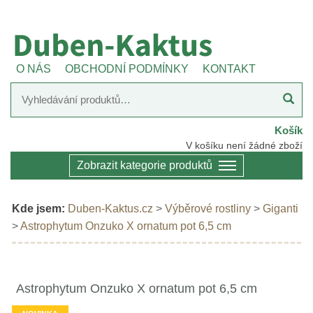
O NÁS
OBCHODNÍ PODMÍNKY
KONTAKT
Košík
V košíku není žádné zboží
Zobrazit kategorie produktů
Kde jsem:
Duben-Kaktus.cz
>
Výběrové rostliny
>
Giganti
>
Astrophytum Onzuko X ornatum pot 6,5 cm
Astrophytum Onzuko X ornatum pot 6,5 cm