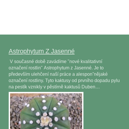
Astrophytum Z Jasenné
V současné době zavádíme "nové kvalitativní
označení rostlin" Astrophytum z Jasenné. Je to
především ulehčení naší práce a alesponˇnějaké
označení rostliny. Tyto kaktusy od prvního dopadu pylu
na pestík vznikly v pěstírně kaktusů Duben…