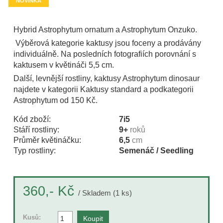
NOVINKA
Hybrid Astrophytum ornatum a Astrophytum Onzuko.
Výběrová kategorie kaktusy jsou foceny a prodávány
individuálně. Na posledních fotografiích porovnání s
kaktusem v květináči 5,5 cm.
Další, levnější rostliny, kaktusy Astrophytum dinosaur
najdete v kategorii Kaktusy standard a podkategorii
Astrophytum od 150 Kč.
Kód zboží:
7i5
Stáří rostliny:
9+
roků
Průměr květináčku:
6,5
cm
Typ rostliny:
Semenáč / Seedling
Kč
360,-
/ Skladem (1 ks)
Kusů: