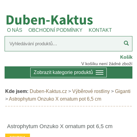
O NÁS
OBCHODNÍ PODMÍNKY
KONTAKT
Košík
V košíku není žádné zboží
Zobrazit kategorie produktů
Kde jsem:
Duben-Kaktus.cz
>
Výběrové rostliny
>
Giganti
>
Astrophytum Onzuko X ornatum pot 6,5 cm
Astrophytum Onzuko X ornatum pot 6,5 cm