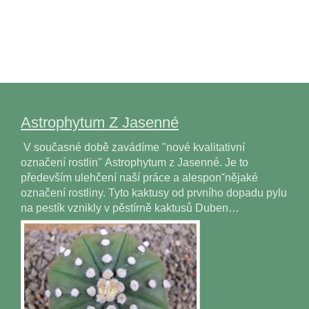
Astrophytum Z Jasenné
V současné době zavádíme "nové kvalitativní
označení rostlin" Astrophytum z Jasenné. Je to
především ulehčení naší práce a alesponˇnějaké
označení rostliny. Tyto kaktusy od prvního dopadu pylu
na pestík vznikly v pěstírně kaktusů Duben…