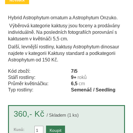
NOVINKA
Hybrid Astrophytum ornatum a Astrophytum Onzuko.
Výběrová kategorie kaktusy jsou foceny a prodávány
individuálně. Na posledních fotografiích porovnání s
kaktusem v květináči 5,5 cm.
Další, levnější rostliny, kaktusy Astrophytum dinosaur
najdete v kategorii Kaktusy standard a podkategorii
Astrophytum od 150 Kč.
Kód zboží:
7i5
Stáří rostliny:
9+
roků
Průměr květináčku:
6,5
cm
Typ rostliny:
Semenáč / Seedling
Kč
360,-
/ Skladem (1 ks)
Kusů: