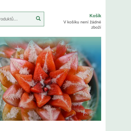
Košík
V košíku není žádné
zboží