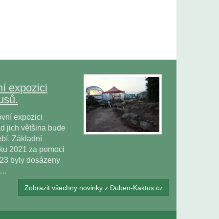
í expozici
usů.
vní expozici
 jich většina bude
bí. Základní
oku 2021 za pomoci
023 byly dosázeny
ů…
Zobrazit všechny novinky z Duben-Kaktus.cz