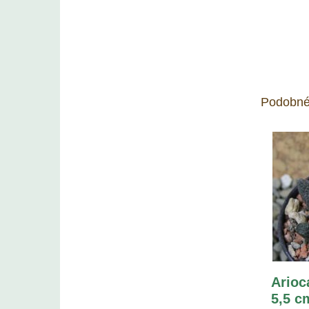
Podobné
Arioc
5,5 c