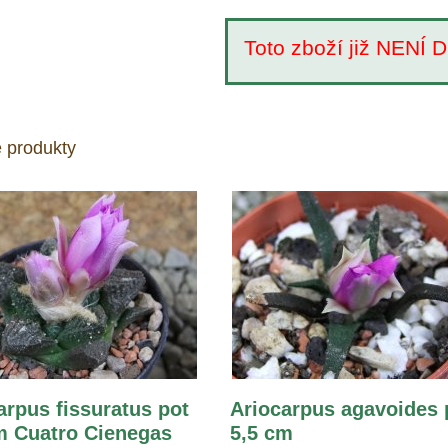
Toto zboží již NEN
 produkty
arpus fissuratus pot
Ariocarpus agavoides 
m Cuatro Cienegas
5,5 cm