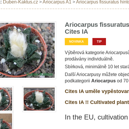
:
Duben-Kaktus.cz
>
Ariocarpus A1
>
Ariocarpus fissuratus hint
Ariocarpus fissuratus
Cites IA
NOVINKA
TIP
Výběrová kategorie Ariocarpusů
prodávány individuálně.
Sbírková, minimálně 10 let star
Další Ariocarpusy můžete objed
podkategorii
Ariocarpus
od 70
Cites IA uměle vypěstovan
Cites IA !! Cultivated plant
In the EU, cultivation