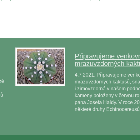
Připravujeme venkovn
mrazuvzdorných kakt
4.7 2021. Připravujeme venko
ké
mrazuvzdorných kaktusů, snad
i zimovzdorná v našem podne
sů
kameny položeny v červnu r
pana Josefa Haldy. V roce 2
některé druhy Echinocereus