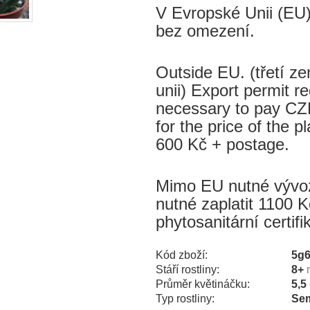
V Evropské Unii (EU)
bez omezení.
Outside EU. (třetí 
unii) Export permit re
necessary to pay CZK
for the price of the p
600 Kč + postage.
Mimo EU nutné vývozn
nutné zaplatit 1100 K
phytosanitární certif
Kód zboží:
5g
Stáří rostliny:
8+
Průměr květináčku:
5,5
Typ rostliny:
Sem