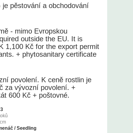
 je pěstování a obchodování
země - mimo Evropskou
quired outside the EU. It is
 1,100 Kč for the export permit
lants. + phytosanitary certificate
í povolení. K ceně rostlin je
č za vývozní povolení. +
ikát 600 Kč + poštovné.
63
roků
cm
enáč / Seedling