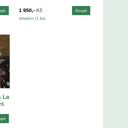
1 950,-
Kč
skladem (1 ks)
s La
es