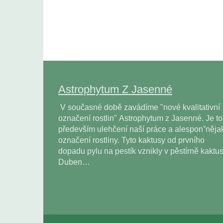
Astrophytum Z Jasenné
V současné době zavádíme "nové kvalitativní
označení rostlin" Astrophytum z Jasenné. Je to
především ulehčení naší práce a alesponˇněja
označení rostliny. Tyto kaktusy od prvního
dopadu pylu na pestík vznikly v pěstírně kaktu
Duben…