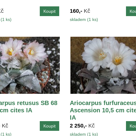
Kč
160,-
Kč
(1 ks)
skladem (1 ks)
arpus retusus SB 68
Ariocarpus furfuraceu
 cm cites IA
Ascension 10,5 cm cit
IA
-
Kč
2 250,-
Kč
(1 ks)
skladem (1 ks)