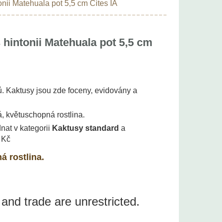
onii Matehuala pot 5,5 cm Cites IA
 hintonii Matehuala pot 5,5 cm
. Kaktusy jsou zde foceny, evidovány a
á, květuschopná rostlina.
nat v kategorii
Kaktusy standard
a
 Kč
á rostlina.
 and trade are unrestricted.