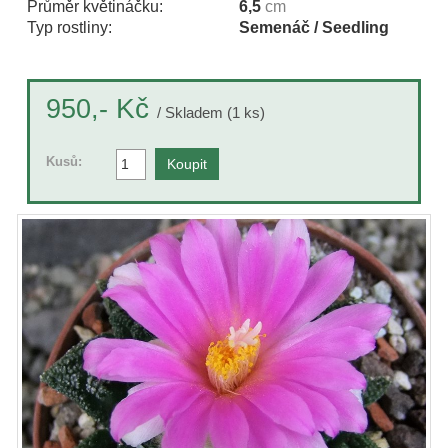
Průměr květináčku:
6,5
cm
Typ rostliny:
Semenáč / Seedling
Kč
950,-
/ Skladem (1 ks)
Kusů: