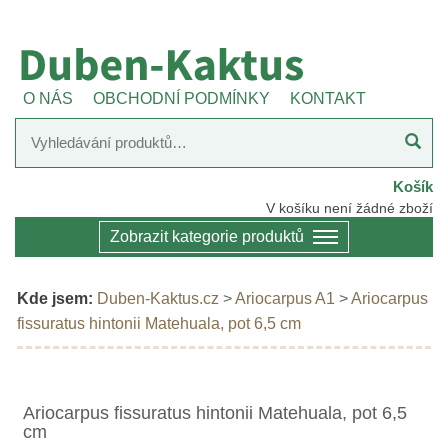
O NÁS
OBCHODNÍ PODMÍNKY
KONTAKT
Košík
V košíku není žádné zboží
Zobrazit kategorie produktů
Kde jsem:
Duben-Kaktus.cz
>
Ariocarpus A1
>
Ariocarpus
fissuratus hintonii Matehuala, pot 6,5 cm
Ariocarpus fissuratus hintonii Matehuala, pot 6,5
cm