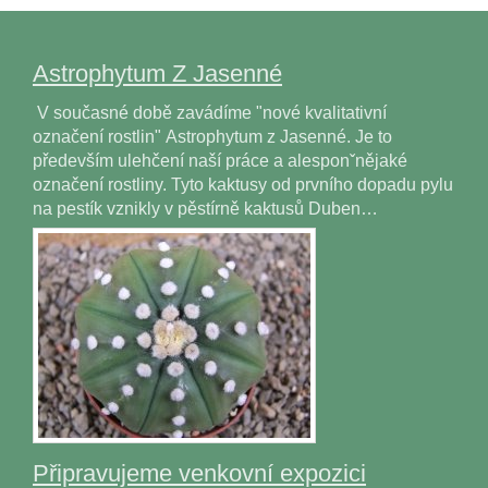
Astrophytum Z Jasenné
V současné době zavádíme "nové kvalitativní
označení rostlin" Astrophytum z Jasenné. Je to
především ulehčení naší práce a alesponˇnějaké
označení rostliny. Tyto kaktusy od prvního dopadu pylu
na pestík vznikly v pěstírně kaktusů Duben…
Připravujeme venkovní expozici