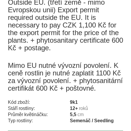
Outside EU. (třetí země - mimo
Evropskou unii) Export permit
required outside the EU. It is
necessary to pay CZK 1,100 Kč for
the export permit for the price of the
plants. + phytosanitary certificate 600
Kč + postage.
Mimo EU nutné vývozní povolení. K
ceně rostlin je nutné zaplatit 1100 Kč
za vývozní povolení. + phytosanitární
certifikát 600 Kč + poštovné.
Kód zboží:
9k1
Stáří rostliny:
12+
roků
Průměr květináčku:
5,5
cm
Typ rostliny:
Semenáč / Seedling