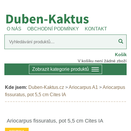
O NÁS
OBCHODNÍ PODMÍNKY
KONTAKT
Košík
V košíku není žádné zboží
Zobrazit kategorie produktů
Kde jsem:
Duben-Kaktus.cz
>
Ariocarpus A1
>
Ariocarpus
fissuratus, pot 5,5 cm Cites IA
Ariocarpus fissuratus, pot 5,5 cm Cites IA