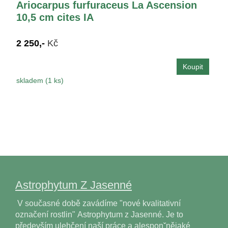
Ariocarpus furfuraceus La Ascension
10,5 cm cites IA
2 250,-
Kč
skladem (1 ks)
Astrophytum Z Jasenné
V současné době zavádíme "nové kvalitativní
označení rostlin" Astrophytum z Jasenné. Je to
především ulehčení naší práce a alesponˇnějaké