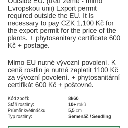
Outside EU. (třetí země - mimo
Evropskou unii) Export permit
required outside the EU. It is
necessary to pay CZK 1,100 Kč for
the export permit for the price of the
plants. + phytosanitary certificate 600
Kč + postage.
Mimo EU nutné vývozní povolení. K
ceně rostlin je nutné zaplatit 1100 Kč
za vývozní povolení. + phytosanitární
certifikát 600 Kč + poštovné.
Kód zboží:
8k60
Stáří rostliny:
10+
roků
Průměr květináčku:
5,5
cm
Typ rostliny:
Semenáč / Seedling