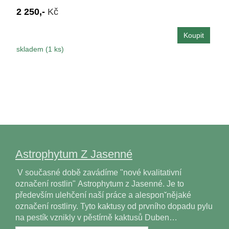
2 250,-
Kč
skladem (1 ks)
Astrophytum Z Jasenné
V současné době zavádíme "nové kvalitativní
označení rostlin" Astrophytum z Jasenné. Je to
především ulehčení naší práce a alesponˇnějaké
označení rostliny. Tyto kaktusy od prvního dopadu pylu
na pestík vznikly v pěstírně kaktusů Duben…