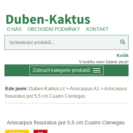
O NÁS
OBCHODNÍ PODMÍNKY
KONTAKT
Košík
V košíku není žádné zboží
Zobrazit kategorie produktů
Kde jsem:
Duben-Kaktus.cz
>
Ariocarpus A1
>
Ariocarpus
fissuratus pot 5,5 cm Cuatro Cienegas
Ariocarpus fissuratus pot 5,5 cm Cuatro Cienegas