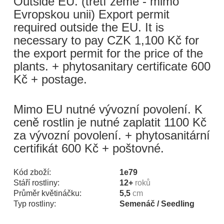
Outside EU. (třetí země - mimo
Evropskou unii) Export permit
required outside the EU. It is
necessary to pay CZK 1,100 Kč for
the export permit for the price of the
plants. + phytosanitary certificate 600
Kč + postage.
Mimo EU nutné vývozní povolení. K
ceně rostlin je nutné zaplatit 1100 Kč
za vývozní povolení. + phytosanitární
certifikát 600 Kč + poštovné.
Kód zboží:
1e79
Stáří rostliny:
12+
roků
Průměr květináčku:
5,5
cm
Typ rostliny:
Semenáč / Seedling