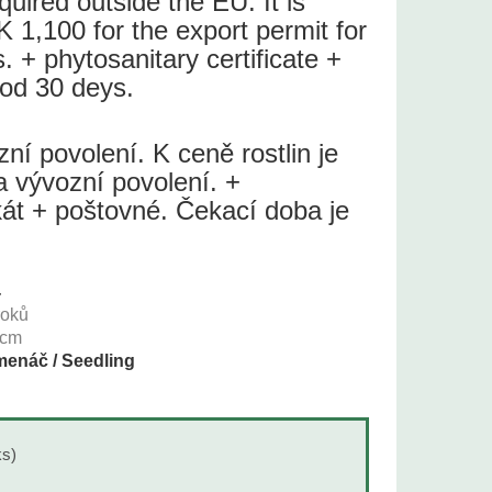
quired outside the EU. It is
 1,100 for the export permit for
s. + phytosanitary certificate +
iod 30 deys.
í povolení. K ceně rostlin je
a vývozní povolení. +
ikát + poštovné. Čekací doba je
4
roků
cm
enáč / Seedling
ks)