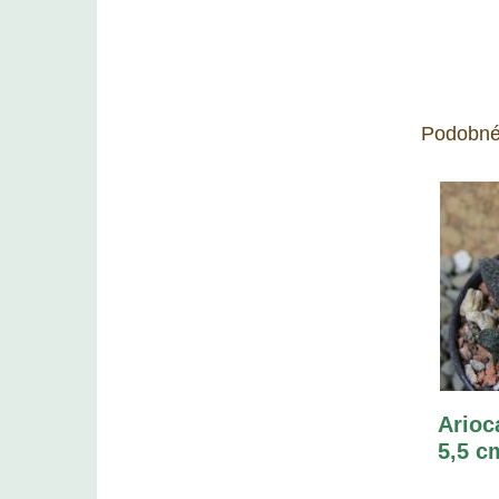
Podobné
Arioc
5,5 c