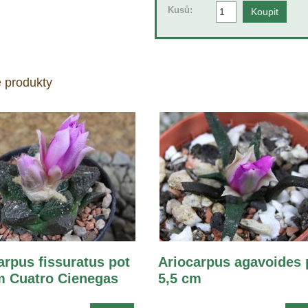
Kusů:
 produkty
arpus fissuratus pot
Ariocarpus agavoides 
m Cuatro Cienegas
5,5 cm