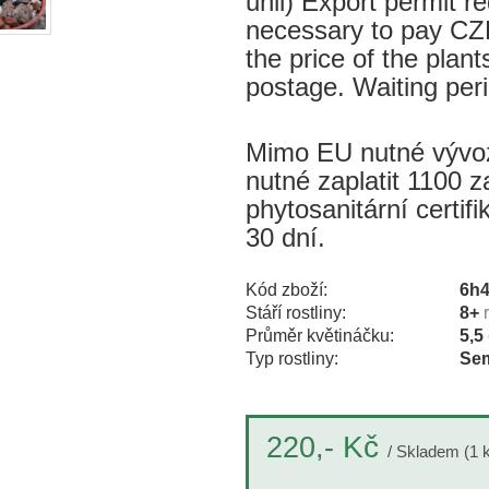
unii) Export permit re
necessary to pay CZK
the price of the plant
postage. Waiting per
Mimo EU nutné vývozn
nutné zaplatit 1100 z
phytosanitární certif
30 dní.
Kód zboží:
6h
Stáří rostliny:
8+
Průměr květináčku:
5,5
Typ rostliny:
Sem
Kč
220,-
/ Skladem (1 