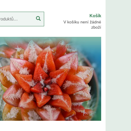
Košík
V košíku není žádné
zboží