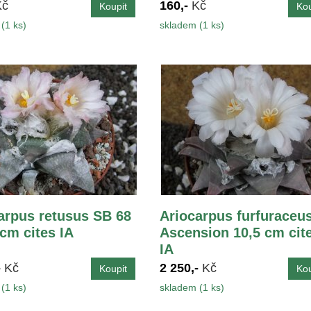
Kč
160,-
Kč
(1 ks)
skladem (1 ks)
arpus retusus SB 68
Ariocarpus furfuraceu
 cm cites IA
Ascension 10,5 cm cit
IA
-
Kč
2 250,-
Kč
(1 ks)
skladem (1 ks)