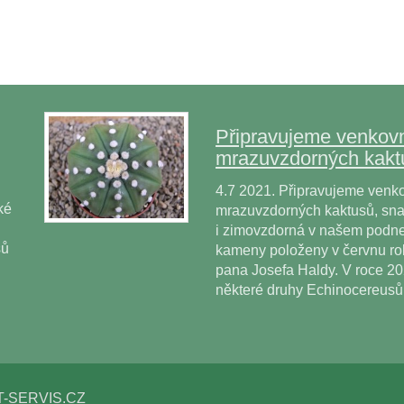
Připravujeme venkovn
mrazuvzdorných kakt
4.7 2021. Připravujeme venko
ké
mrazuvzdorných kaktusů, snad
i zimovzdorná v našem podne
sů
kameny položeny v červnu r
pana Josefa Haldy. V roce 2
některé druhy Echinocereus
T-SERVIS.CZ