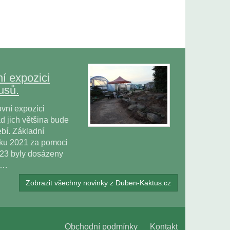
í expozici
usů.
vní expozici
 jich většina bude
bí. Základní
oku 2021 za pomoci
023 byly dosázeny
ů…
Zobrazit všechny novinky z Duben-Kaktus.cz
Obchodní podmínky
Kontakt