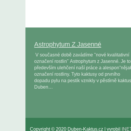
Astrophytum Z Jasenné
V současné době zavádíme "nové kvalitativní
označení rostlin" Astrophytum z Jasenné. Je to
především ulehčení naší práce a alesponˇněja
označení rostliny. Tyto kaktusy od prvního
dopadu pylu na pestík vznikly v pěstírně kaktu
Duben…
Copyright © 2020 Duben-Kaktus.cz | vyrobil
INE