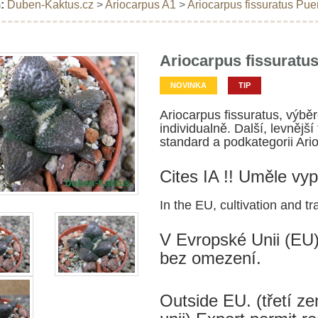
:
Duben-Kaktus.cz
>
Ariocarpus A1
>
Ariocarpus fissuratus Puer
Ariocarpus fissuratus
NOVINKA
TIP
Ariocarpus fissuratus, výběr
individualně. Další, levnější
standard a podkategorii Ari
Cites IA !! Uměle vy
In the EU, cultivation and tr
V Evropské Unii (EU)
bez omezení.
Outside EU. (třetí 