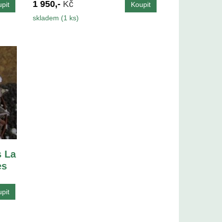
1 950,-
Kč
skladem (1 ks)
s La
es