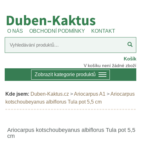
O NÁS
OBCHODNÍ PODMÍNKY
KONTAKT
Košík
V košíku není žádné zboží
Zobrazit kategorie produktů
Kde jsem:
Duben-Kaktus.cz
>
Ariocarpus A1
>
Ariocarpus
kotschoubeyanus albiflorus Tula pot 5,5 cm
Ariocarpus kotschoubeyanus albiflorus Tula pot 5,5
cm