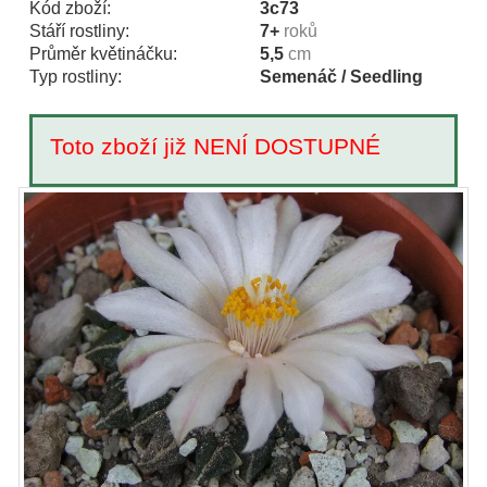
Kód zboží:
3c73
Stáří rostliny:
7+
roků
Průměr květináčku:
5,5
cm
Typ rostliny:
Semenáč / Seedling
Toto zboží již NENÍ DOSTUPNÉ