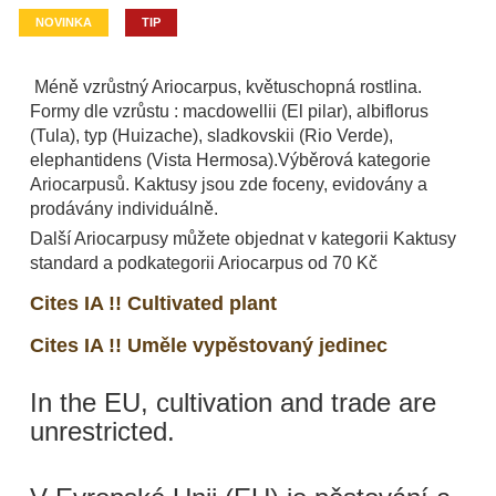
NOVINKA
TIP
Méně vzrůstný Ariocarpus, květuschopná rostlina.
Formy dle vzrůstu : macdowellii (El pilar), albiflorus
(Tula), typ (Huizache), sladkovskii (Rio Verde),
elephantidens (Vista Hermosa).Výběrová kategorie
Ariocarpusů. Kaktusy jsou zde foceny, evidovány a
prodávány individuálně.
Další Ariocarpusy můžete objednat v kategorii Kaktusy
standard a podkategorii Ariocarpus od 70 Kč
Cites IA !! Cultivated plant
Cites IA !! Uměle vypěstovaný jedinec
In the EU, cultivation and trade are
unrestricted.