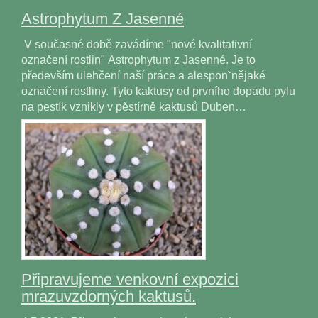
Astrophytum Z Jasenné
V současné době zavádíme "nové kvalitativní
označení rostlin" Astrophytum z Jasenné. Je to
především ulehčení naší práce a alesponˇnějaké
označení rostliny. Tyto kaktusy od prvního dopadu pylu
na pestík vznikly v pěstírně kaktusů Duben…
Připravujeme venkovní expozici
mrazuvzdorných kaktusů.