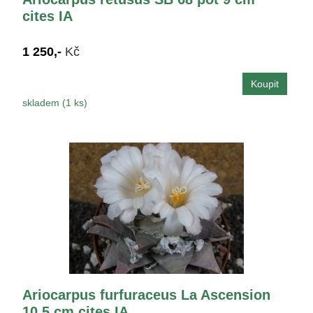
cites IA
1 250,-
Kč
skladem (1 ks)
Ariocarpus furfuraceus La Ascension
10,5 cm cites IA