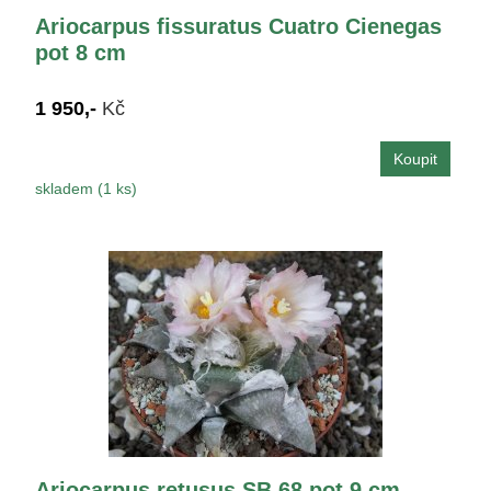
Ariocarpus fissuratus Cuatro Cienegas
pot 8 cm
1 950,-
Kč
skladem (1 ks)
Ariocarpus retusus SB 68 pot 9 cm