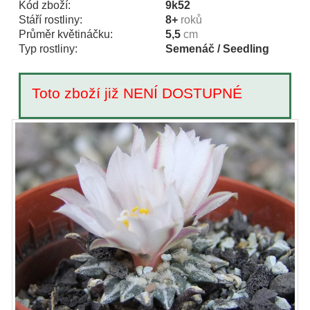
Kód zboží:
9k52
Stáří rostliny:
8+
roků
Průměr květináčku:
5,5
cm
Typ rostliny:
Semenáč / Seedling
Toto zboží již NENÍ DOSTUPNÉ