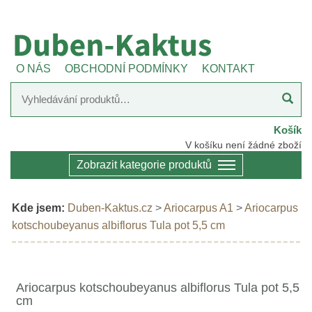
O NÁS
OBCHODNÍ PODMÍNKY
KONTAKT
Košík
V košíku není žádné zboží
Zobrazit kategorie produktů
Kde jsem:
Duben-Kaktus.cz
>
Ariocarpus A1
>
Ariocarpus
kotschoubeyanus albiflorus Tula pot 5,5 cm
Ariocarpus kotschoubeyanus albiflorus Tula pot 5,5
cm