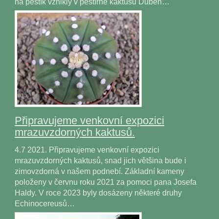
na pestík vznikly v pěstírně kaktusů Duben…
Připravujeme venkovní expozici
mrazuvzdorných kaktusů.
4.7 2021. Připravujeme venkovní expozici
mrazuvzdorných kaktusů, snad jich většina bude i
zimovzdorná v našem podnebí. Základní kameny
položeny v červnu roku 2021 za pomoci pana Josefa
Haldy. V roce 2023 byly dosázeny některé druhy
Echinocereusů…