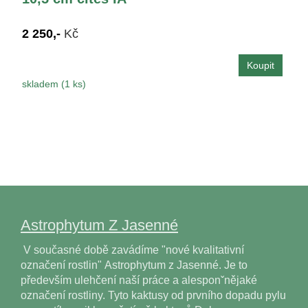
2 250,-
Kč
skladem (1 ks)
Astrophytum Z Jasenné
V současné době zavádíme "nové kvalitativní
označení rostlin" Astrophytum z Jasenné. Je to
především ulehčení naší práce a alesponˇnějaké
označení rostliny. Tyto kaktusy od prvního dopadu pylu