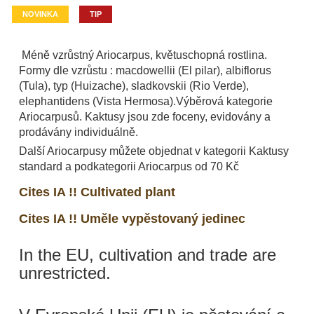
NOVINKA
TIP
Méně vzrůstný Ariocarpus, květuschopná rostlina.
Formy dle vzrůstu : macdowellii (El pilar), albiflorus
(Tula), typ (Huizache), sladkovskii (Rio Verde),
elephantidens (Vista Hermosa).Výběrová kategorie
Ariocarpusů. Kaktusy jsou zde foceny, evidovány a
prodávány individuálně.
Další Ariocarpusy můžete objednat v kategorii Kaktusy
standard a podkategorii Ariocarpus od 70 Kč
Cites IA !! Cultivated plant
Cites IA !! Uměle vypěstovaný jedinec
In the EU, cultivation and trade are
unrestricted.