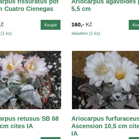
arpus fissuratus pot
Ariocarpus agavoides 
m Cuatro Cienegas
5,5 cm
Kč
160,-
Kč
(1 ks)
skladem (1 ks)
arpus retusus SB 68
Ariocarpus furfuraceu
 cm cites IA
Ascension 10,5 cm cit
IA