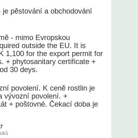
 je pěstování a obchodování
země - mimo Evropskou
quired outside the EU. It is
 1,100 for the export permit for
s. + phytosanitary certificate +
iod 30 deys.
í povolení. K ceně rostlin je
a vývozní povolení. +
ikát + poštovné. Čekací doba je
37
roků