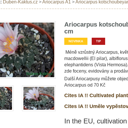
:
Duben-Kaktus.cz
>
Ariocarpus A1
>
Ariocarpus kotschoubeyanu
Ariocarpus kotschoube
cm
NOVINKA
TIP
Méně vzrůstný Ariocarpus, květ
macdowellii (El pilar), albifloru
elephantidens (Vista Hermosa).
zde foceny, evidovány a prodáv
Další Ariocarpusy můžete objed
Ariocarpus od 70 Kč
Cites IA !! Cultivated plant
Cites IA !! Uměle vypěsto
In the EU, cultivation