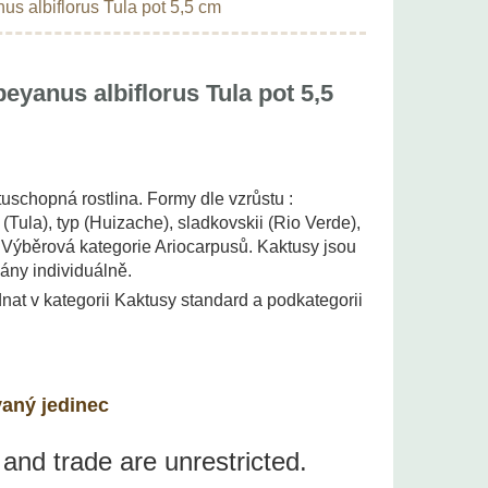
s albiflorus Tula pot 5,5 cm
yanus albiflorus Tula pot 5,5
uschopná rostlina. Formy dle vzrůstu :
s (Tula), typ (Huizache), sladkovskii (Rio Verde),
Výběrová kategorie Ariocarpusů. Kaktusy jsou
ány individuálně.
nat v kategorii Kaktusy standard a podkategorii
vaný jedinec
 and trade are unrestricted.