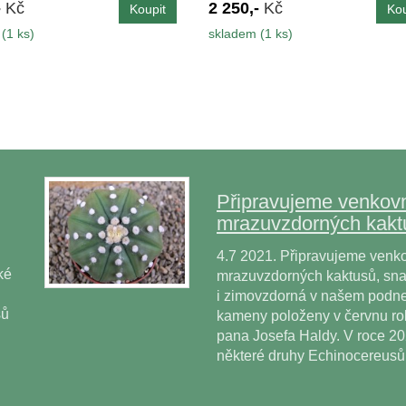
-
Kč
2 250,-
Kč
(1 ks)
skladem (1 ks)
Připravujeme venkovn
mrazuvzdorných kakt
4.7 2021. Připravujeme venko
ké
mrazuvzdorných kaktusů, snad
i zimovzdorná v našem podne
sů
kameny položeny v červnu r
pana Josefa Haldy. V roce 2
některé druhy Echinocereus