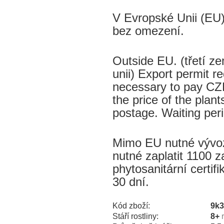
V Evropské Unii (EU)
bez omezení.
Outside EU. (třetí 
unii) Export permit re
necessary to pay CZK
the price of the plant
postage. Waiting per
Mimo EU nutné vývozn
nutné zaplatit 1100 z
phytosanitární certif
30 dní.
Kód zboží:
9k
Stáří rostliny:
8+