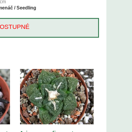
cm
enáč / Seedling
Í DOSTUPNÉ