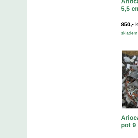
Arioc
5,5 c
850,-
skladem 
Arioc
pot 9