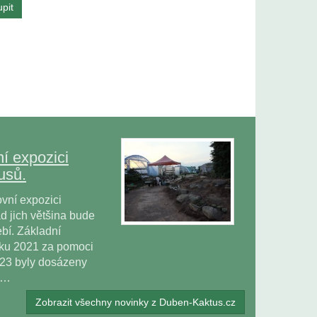
í expozici
usů.
vní expozici
 jich většina bude
bí. Základní
oku 2021 za pomoci
023 byly dosázeny
ů…
Zobrazit všechny novinky z Duben-Kaktus.cz