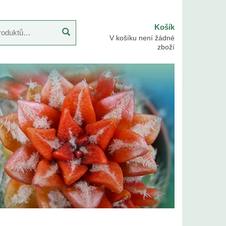
Košík
V košíku není žádné
zboží