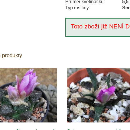
Průměr květináčku:
5,5
Typ rostliny:
Sem
Toto zboží již NEN
 produkty