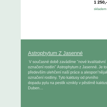
1 250,
skladem 
Astrophytum Z Jasenné
V současné době zavádíme "nové kvalitativní
označení rostlin" Astrophytum z Jasenné. Je to
především ulehčení naší práce a alesponˇněja
označení rostliny. Tyto kaktusy od prvního
dopadu pylu na pestík vznikly v pěstírně kaktu
Duben…