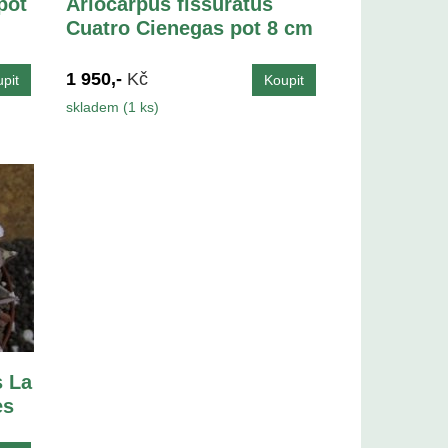
pot
Ariocarpus fissuratus
Cuatro Cienegas pot 8 cm
1 950,-
Kč
skladem (1 ks)
s La
es