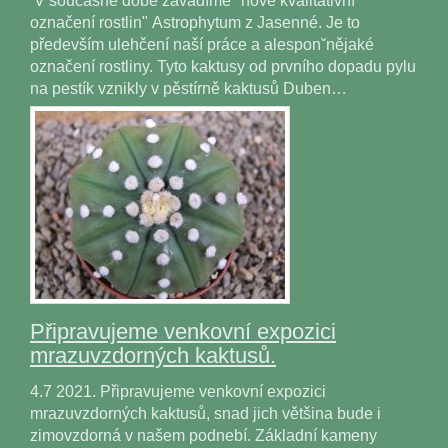
V současné době zavádíme "nové kvalitativní
označení rostlin" Astrophytum z Jasenné. Je to
především ulehčení naší práce a alesponˇnějaké
označení rostliny. Tyto kaktusy od prvního dopadu pylu
na pestík vznikly v pěstírně kaktusů Duben…
Připravujeme venkovní expozici
mrazuvzdorných kaktusů.
4.7 2021. Připravujeme venkovní expozici
mrazuvzdorných kaktusů, snad jich většina bude i
zimovzdorná v našem podnebí. Základní kameny