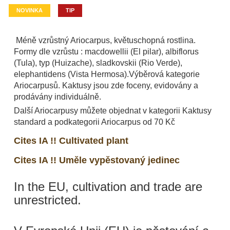
NOVINKA
TIP
Méně vzrůstný Ariocarpus, květuschopná rostlina.
Formy dle vzrůstu : macdowellii (El pilar), albiflorus
(Tula), typ (Huizache), sladkovskii (Rio Verde),
elephantidens (Vista Hermosa).Výběrová kategorie
Ariocarpusů. Kaktusy jsou zde foceny, evidovány a
prodávány individuálně.
Další Ariocarpusy můžete objednat v kategorii Kaktusy
standard a podkategorii Ariocarpus od 70 Kč
Cites IA !! Cultivated plant
Cites IA !! Uměle vypěstovaný jedinec
In the EU, cultivation and trade are
unrestricted.