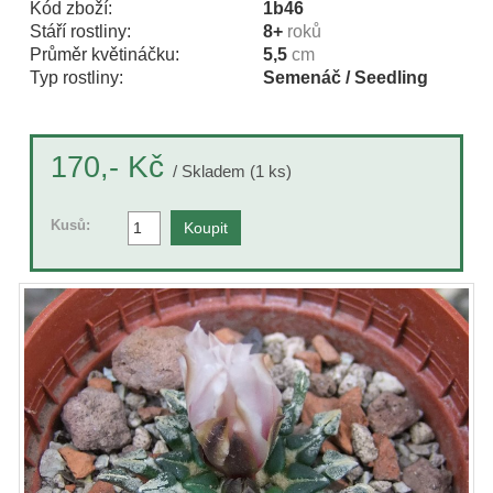
Kód zboží:
1b46
Stáří rostliny:
8+
roků
Průměr květináčku:
5,5
cm
Typ rostliny:
Semenáč / Seedling
Kč
170,-
/ Skladem (1 ks)
Kusů: