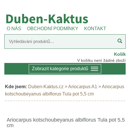
O NÁS
OBCHODNÍ PODMÍNKY
KONTAKT
Košík
V košíku není žádné zboží
Zobrazit kategorie produktů
Kde jsem:
Duben-Kaktus.cz
>
Ariocarpus A1
>
Ariocarpus
kotschoubeyanus albiflorus Tula pot 5,5 cm
Ariocarpus kotschoubeyanus albiflorus Tula pot 5,5
cm