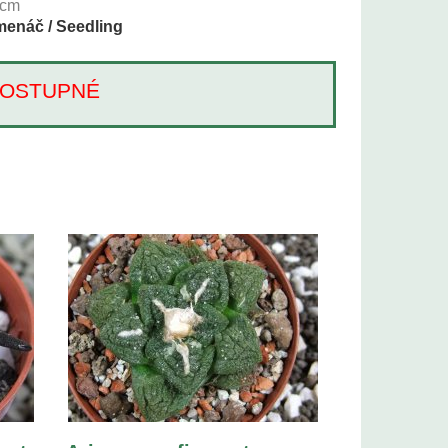
cm
enáč / Seedling
Í DOSTUPNÉ