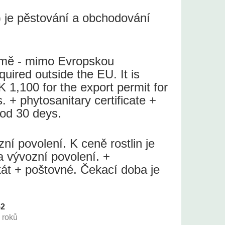
 je pěstování a obchodování
země - mimo Evropskou
quired outside the EU. It is
 1,100 for the export permit for
s. + phytosanitary certificate +
iod 30 deys.
í povolení. K ceně rostlin je
a vývozní povolení. +
ikát + poštovné. Čekací doba je
52
+
roků