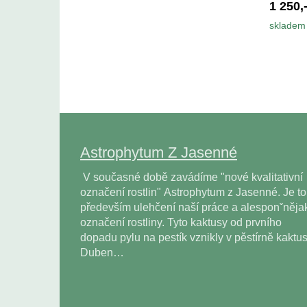
1 250,
skladem 
Astrophytum Z Jasenné
V současné době zavádíme "nové kvalitativní
označení rostlin" Astrophytum z Jasenné. Je to
především ulehčení naší práce a alesponˇněja
označení rostliny. Tyto kaktusy od prvního
dopadu pylu na pestík vznikly v pěstírně kaktu
Duben…