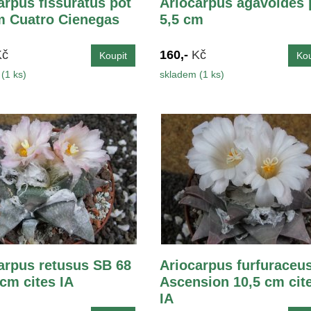
arpus fissuratus pot
Ariocarpus agavoides 
m Cuatro Cienegas
5,5 cm
Kč
160,-
Kč
(1 ks)
skladem (1 ks)
arpus retusus SB 68
Ariocarpus furfuraceu
 cm cites IA
Ascension 10,5 cm cit
IA