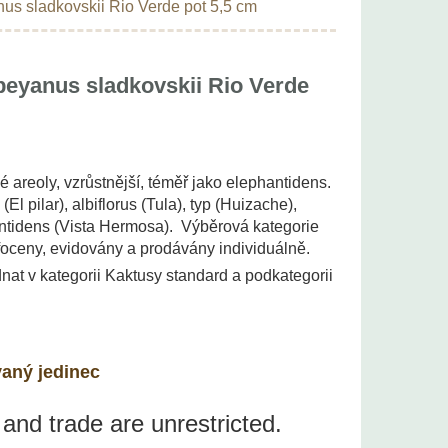
us sladkovskii Rio Verde pot 5,5 cm
eyanus sladkovskii Rio Verde
é areoly, vzrůstnější, téměř jako elephantidens.
El pilar), albiflorus (Tula), typ (Huizache),
antidens (Vista Hermosa). Výběrová kategorie
foceny, evidovány a prodávány individuálně.
nat v kategorii Kaktusy standard a podkategorii
vaný jedinec
 and trade are unrestricted.