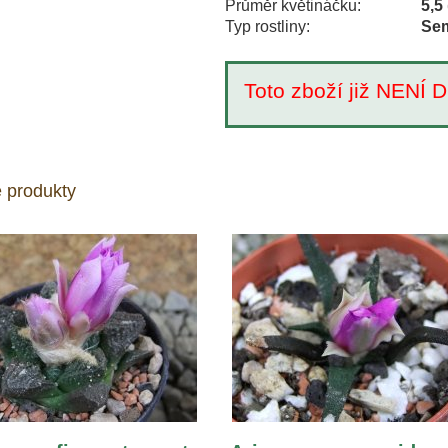
Průměr květináčku:
5,5
Typ rostliny:
Sem
Toto zboží již NEN
 produkty