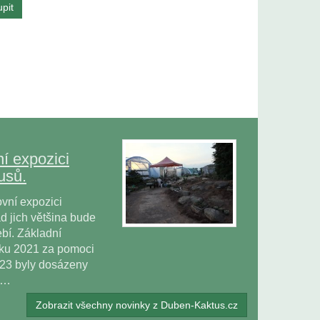
í expozici
usů.
vní expozici
 jich většina bude
bí. Základní
oku 2021 za pomoci
023 byly dosázeny
ů…
Zobrazit všechny novinky z Duben-Kaktus.cz