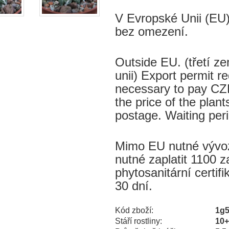
V Evropské Unii (EU)
bez omezení.
Outside EU. (třetí 
unii) Export permit re
necessary to pay CZK
the price of the plant
postage. Waiting per
Mimo EU nutné vývozn
nutné zaplatit 1100 z
phytosanitární certif
30 dní.
Kód zboží:
1g
Stáří rostliny:
10