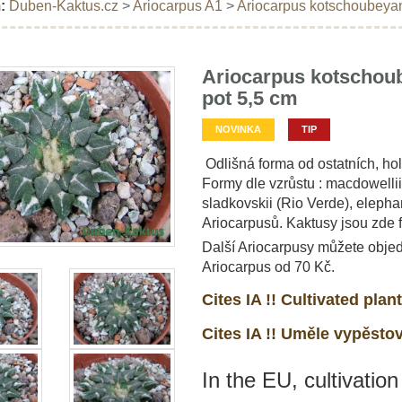
:
Duben-Kaktus.cz
>
Ariocarpus A1
>
Ariocarpus kotschoubeyan
Ariocarpus kotschoub
pot 5,5 cm
NOVINKA
TIP
Odlišná forma od ostatních, hol
Formy dle vzrůstu : macdowellii (
sladkovskii (Rio Verde), eleph
Ariocarpusů. Kaktusy jsou zde 
Další Ariocarpusy můžete objed
Ariocarpus od 70 Kč.
Cites IA !! Cultivated plant
Cites IA !! Uměle vypěsto
In the EU, cultivation