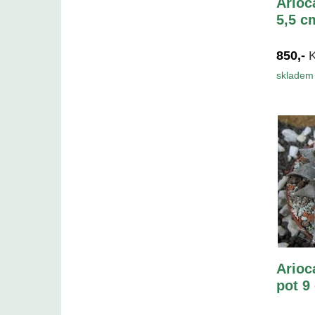
Arioc
5,5 c
850,-
skladem 
Arioc
pot 9