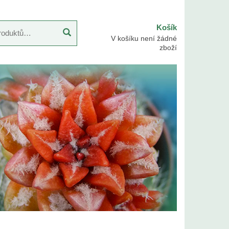
Košík
V košíku není žádné
zboží