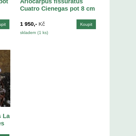
pot
Ariocarpus fissuratus
Cuatro Cienegas pot 8 cm
1 950,-
Kč
skladem (1 ks)
s La
es