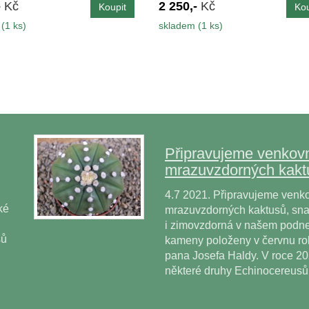
-
Kč
2 250,-
Kč
(1 ks)
skladem (1 ks)
Připravujeme venkovn
mrazuvzdorných kakt
4.7 2021. Připravujeme venko
ké
mrazuvzdorných kaktusů, snad
i zimovzdorná v našem podne
sů
kameny položeny v červnu r
pana Josefa Haldy. V roce 2
některé druhy Echinocereus