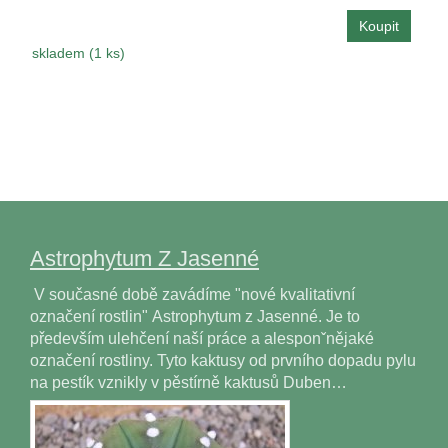
skladem (1 ks)
Astrophytum Z Jasenné
V současné době zavádíme "nové kvalitativní
označení rostlin" Astrophytum z Jasenné. Je to
především ulehčení naší práce a alesponˇnějaké
označení rostliny. Tyto kaktusy od prvního dopadu pylu
na pestík vznikly v pěstírně kaktusů Duben…