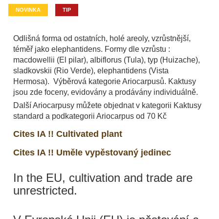
NOVINKA
TIP
Odlišná forma od ostatních, holé areoly, vzrůstnější,
téměř jako elephantidens. Formy dle vzrůstu :
macdowellii (El pilar), albiflorus (Tula), typ (Huizache),
sladkovskii (Rio Verde), elephantidens (Vista
Hermosa). Výběrová kategorie Ariocarpusů. Kaktusy
jsou zde foceny, evidovány a prodávány individuálně.
Další Ariocarpusy můžete objednat v kategorii Kaktusy
standard a podkategorii Ariocarpus od 70 Kč
Cites IA !! Cultivated plant
Cites IA !! Uměle vypěstovaný jedinec
In the EU, cultivation and trade are
unrestricted.