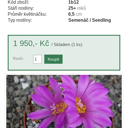
Kód zboží:
1b12
Stáří rostliny:
25+
roků
Průměr květináčku:
6,5
cm
Typ rostliny:
Semenáč / Seedling
Kč
1 950,-
/ Skladem (1 ks)
Kusů: