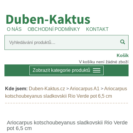
O NÁS
OBCHODNÍ PODMÍNKY
KONTAKT
Košík
V košíku není žádné zboží
Zobrazit kategorie produktů
Kde jsem:
Duben-Kaktus.cz
>
Ariocarpus A1
>
Ariocarpus
kotschoubeyanus sladkovskii Rio Verde pot 6,5 cm
Ariocarpus kotschoubeyanus sladkovskii Rio Verde
pot 6,5 cm