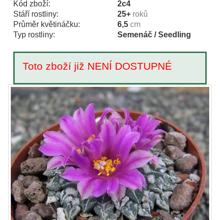
Kód zboží:
2c4
Stáří rostliny:
25+
roků
Průměr květináčku:
6,5
cm
Typ rostliny:
Semenáč / Seedling
Toto zboží již NENÍ DOSTUPNÉ