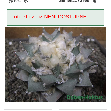
Typ rostliny:
Semenáč / Seedling
Toto zboží již NENÍ DOSTUPNÉ