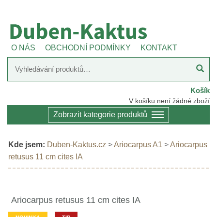
O NÁS
OBCHODNÍ PODMÍNKY
KONTAKT
Košík
V košíku není žádné zboží
Zobrazit kategorie produktů
Kde jsem:
Duben-Kaktus.cz
>
Ariocarpus A1
>
Ariocarpus
retusus 11 cm cites IA
Ariocarpus retusus 11 cm cites IA