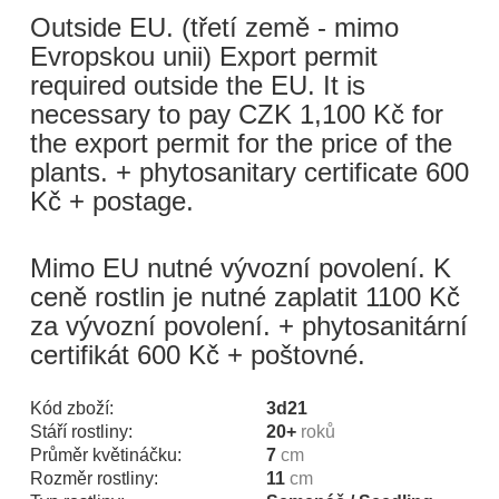
Outside EU. (třetí země - mimo
Evropskou unii) Export permit
required outside the EU. It is
necessary to pay CZK 1,100 Kč for
the export permit for the price of the
plants. + phytosanitary certificate 600
Kč + postage.
Mimo EU nutné vývozní povolení. K
ceně rostlin je nutné zaplatit 1100 Kč
za vývozní povolení. + phytosanitární
certifikát 600 Kč + poštovné.
Kód zboží:
3d21
Stáří rostliny:
20+
roků
Průměr květináčku:
7
cm
Rozměr rostliny:
11
cm