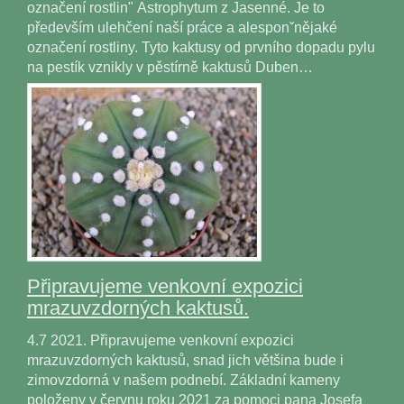
označení rostlin" Astrophytum z Jasenné. Je to
především ulehčení naší práce a alesponˇnějaké
označení rostliny. Tyto kaktusy od prvního dopadu pylu
na pestík vznikly v pěstírně kaktusů Duben…
Připravujeme venkovní expozici
mrazuvzdorných kaktusů.
4.7 2021. Připravujeme venkovní expozici
mrazuvzdorných kaktusů, snad jich většina bude i
zimovzdorná v našem podnebí. Základní kameny
položeny v červnu roku 2021 za pomoci pana Josefa