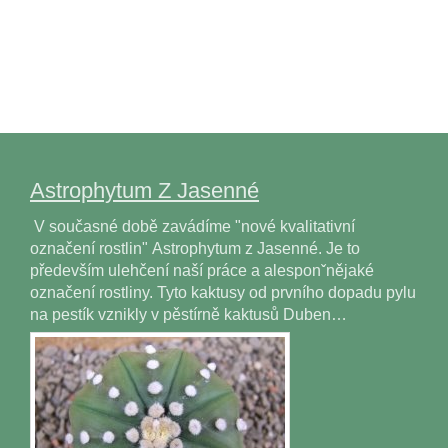
Astrophytum Z Jasenné
V současné době zavádíme "nové kvalitativní
označení rostlin" Astrophytum z Jasenné. Je to
především ulehčení naší práce a alesponˇnějaké
označení rostliny. Tyto kaktusy od prvního dopadu pylu
na pestík vznikly v pěstírně kaktusů Duben…