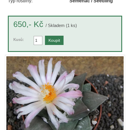
Typ rostliny:
Semenáč / Seedling
Kč
650,-
/ Skladem (1 ks)
Kusů: