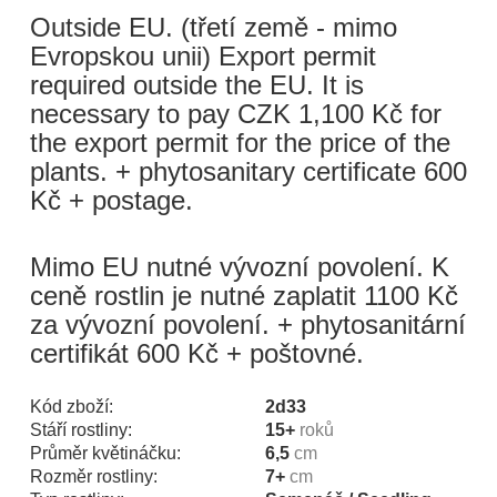
Outside EU. (třetí země - mimo
Evropskou unii) Export permit
required outside the EU. It is
necessary to pay CZK 1,100 Kč for
the export permit for the price of the
plants. + phytosanitary certificate 600
Kč + postage.
Mimo EU nutné vývozní povolení. K
ceně rostlin je nutné zaplatit 1100 Kč
za vývozní povolení. + phytosanitární
certifikát 600 Kč + poštovné.
Kód zboží:
2d33
Stáří rostliny:
15+
roků
Průměr květináčku:
6,5
cm
Rozměr rostliny:
7+
cm