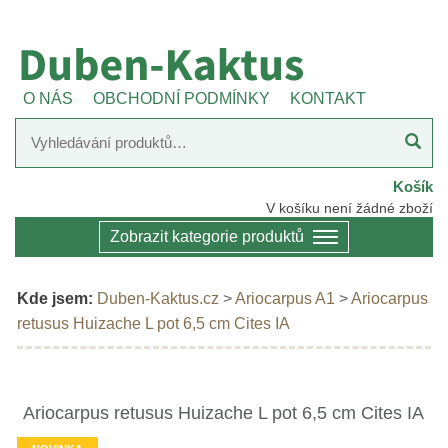
O NÁS
OBCHODNÍ PODMÍNKY
KONTAKT
Košík
V košíku není žádné zboží
Zobrazit kategorie produktů
Kde jsem:
Duben-Kaktus.cz
>
Ariocarpus A1
>
Ariocarpus
retusus Huizache L pot 6,5 cm Cites IA
Ariocarpus retusus Huizache L pot 6,5 cm Cites IA