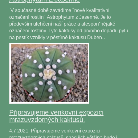
V současné době zavádíme "nové kvalitativní
označení rostlin" Astrophytum z Jasenné. Je to
především ulehčení naší práce a alesponˇnějaké
označení rostliny. Tyto kaktusy od prvního dopadu pylu
na pestík vznikly v pěstírně kaktusů Duben…
Připravujeme venkovní expozici
mrazuvzdorných kaktusů.
4.7 2021. Připravujeme venkovní expozici
mrazuvzdorných kaktusů, snad jich většina bude i