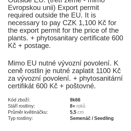
Evropskou unii) Export permit
required outside the EU. It is
necessary to pay CZK 1,100 Kč for
the export permit for the price of the
plants. + phytosanitary certificate 600
Kč + postage.
Mimo EU nutné vývozní povolení. K
ceně rostlin je nutné zaplatit 1100 Kč
za vývozní povolení. + phytosanitární
certifikát 600 Kč + poštovné.
Kód zboží:
9k66
Stáří rostliny:
8+
roků
Průměr květináčku:
5,5
cm
Typ rostliny:
Semenáč / Seedling