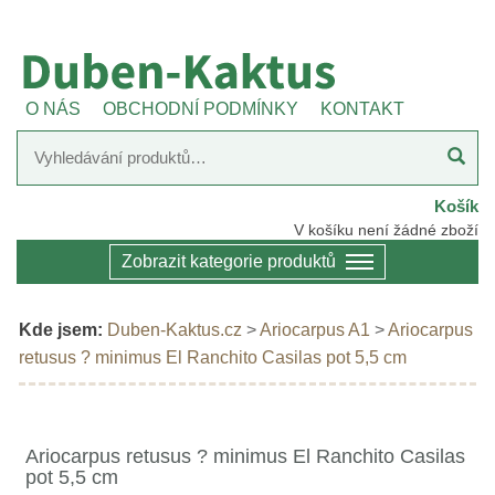
O NÁS
OBCHODNÍ PODMÍNKY
KONTAKT
Košík
V košíku není žádné zboží
Zobrazit kategorie produktů
Kde jsem:
Duben-Kaktus.cz
>
Ariocarpus A1
>
Ariocarpus
retusus ? minimus El Ranchito Casilas pot 5,5 cm
Ariocarpus retusus ? minimus El Ranchito Casilas
pot 5,5 cm