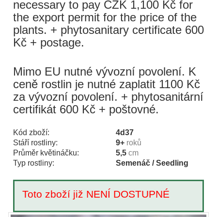
necessary to pay CZK 1,100 Kč for
the export permit for the price of the
plants. + phytosanitary certificate 600
Kč + postage.
Mimo EU nutné vývozní povolení. K
ceně rostlin je nutné zaplatit 1100 Kč
za vývozní povolení. + phytosanitární
certifikát 600 Kč + poštovné.
Kód zboží:
4d37
Stáří rostliny:
9+
roků
Průměr květináčku:
5,5
cm
Typ rostliny:
Semenáč / Seedling
Toto zboží již NENÍ DOSTUPNÉ