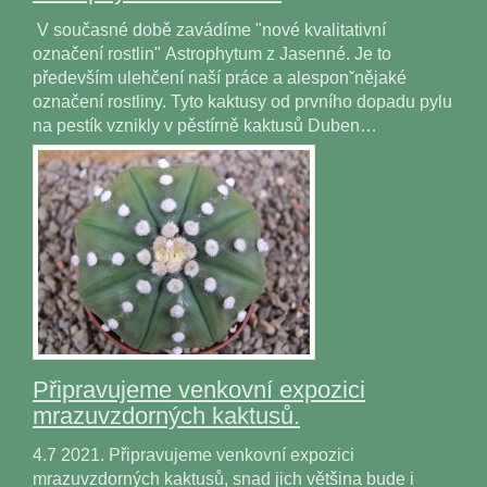
V současné době zavádíme "nové kvalitativní
označení rostlin" Astrophytum z Jasenné. Je to
především ulehčení naší práce a alesponˇnějaké
označení rostliny. Tyto kaktusy od prvního dopadu pylu
na pestík vznikly v pěstírně kaktusů Duben…
Připravujeme venkovní expozici
mrazuvzdorných kaktusů.
4.7 2021. Připravujeme venkovní expozici
mrazuvzdorných kaktusů, snad jich většina bude i