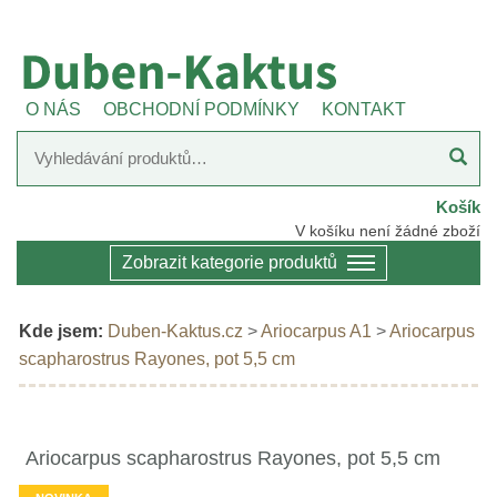
O NÁS
OBCHODNÍ PODMÍNKY
KONTAKT
Košík
V košíku není žádné zboží
Zobrazit kategorie produktů
Kde jsem:
Duben-Kaktus.cz
>
Ariocarpus A1
>
Ariocarpus
scapharostrus Rayones, pot 5,5 cm
Ariocarpus scapharostrus Rayones, pot 5,5 cm